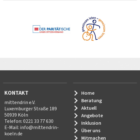
KONTAKT
Home
Beratung
mittendrin e.V.
Aktuell
Luxemburger Straße 189
50939 Köln
Angebote
Telefon: 0221 33 77 630
Inklusion
E-Mail:
info
@
mittendrin-
Über uns
koeln.de
Mitmachen