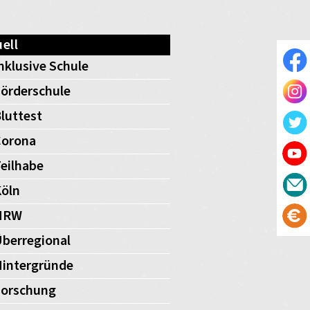
ell
nklusive Schule
örderschule
luttest
Corona
eilhabe
öln
NRW
berregional
intergründe
Forschung