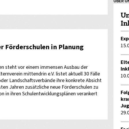
ÜBER U
Un
In
Exp
15.
r Förderschulen in Planung
Elt
en steht vor einem immensen Ausbau der
Ink
ernverein mittendrin e.V. listet aktuell 30 Fälle
10.
 oder Landschaftsverbände ihre konkrete Absicht
sten Jahren zusätzliche neue Förderschulen zu
Fol
n in ihren Schulentwicklungsplänen verankert
kra
Jug
29.