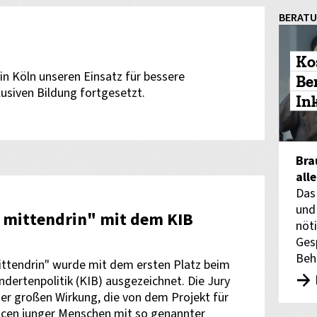
BERAT
Ko
in Köln unseren Einsatz für bessere
Be
siven Bildung fortgesetzt.
In
Bra
all
Das
und
g mittendrin" mit dem KIB
nöti
Ges
Beh
ittendrin" wurde mit dem ersten Platz beim
ndertenpolitik (KIB) ausgezeichnet. Die Jury
der großen Wirkung, die von dem Projekt für
ncen junger Menschen mit so genannter