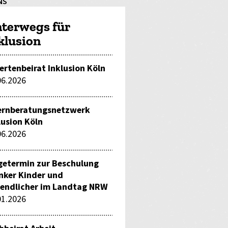
NS
terwegs für
klusion
ertenbeirat Inklusion Köln
06.2026
ernberatungsnetzwerk
lusion Köln
06.2026
getermin zur Beschulung
nker Kinder und
endlicher im Landtag NRW
01.2026