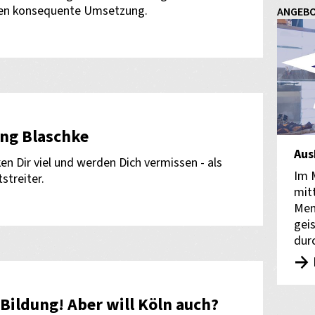
eren konsequente Umsetzung.
ANGEBO
ng Blaschke
Aus
en Dir viel und werden Dich vermissen - als
Im 
streiter.
mit
Men
gei
dur
Bildung! Aber will Köln auch?