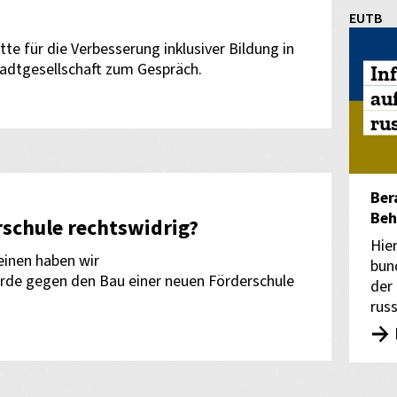
EUTB
tte für die Verbesserung inklusiver Bildung in
tadtgesellschaft zum Gespräch.
In
au
ru
Ber
Beh
rschule rechtswidrig?
Hie
inen haben wir
bun
e gegen den Bau einer neuen Förderschule
der
rus