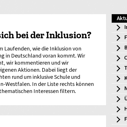
Aktu
I
ich bei der Inklusion?
F
B
em Laufenden, wie die Inklusion von
g in Deutschland voran kommt. Wir
cht, wir kommentieren und wir
T
igenen Aktionen. Dabei liegt der
ten rund um inklusive Schule und
K
n-Westfalen. In der Liste rechts können
 thematischen Interessen filtern.
Ü
H