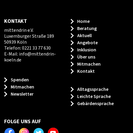
KONTAKT
Home
Beratung
mittendrin e.V.
Aktuell
Luxemburger Straße 189
50939 Köln
Angebote
Telefon: 0221 33 77 630
Inklusion
E-Mail:
info
@
mittendrin-
Über uns
koeln.de
Mitmachen
Kontakt
Spenden
Mitmachen
Alltagssprache
Newsletter
Leichte Sprache
Gebärdensprache
FOLGE UNS AUF
Facebook
Instagram
Twitter
Youtube