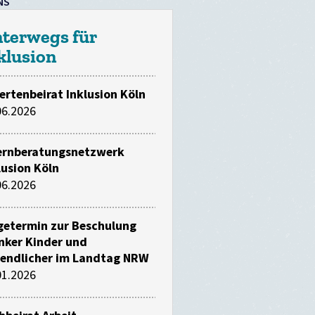
NS
terwegs für
klusion
ertenbeirat Inklusion Köln
06.2026
ernberatungsnetzwerk
lusion Köln
06.2026
getermin zur Beschulung
nker Kinder und
endlicher im Landtag NRW
01.2026