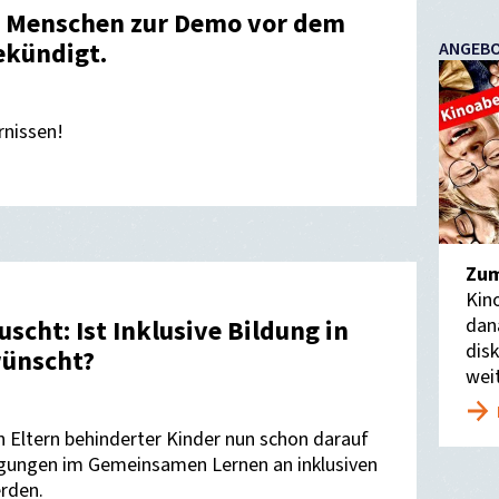
0 Menschen zur Demo vor dem
ekündigt.
ANGEBO
rnissen!
Zum
Kin
dan
scht: Ist Inklusive Bildung in
dis
wünscht?
wei
 Eltern behinderter Kinder nun schon darauf
gungen im Gemeinsamen Lernen an inklusiven
rden.