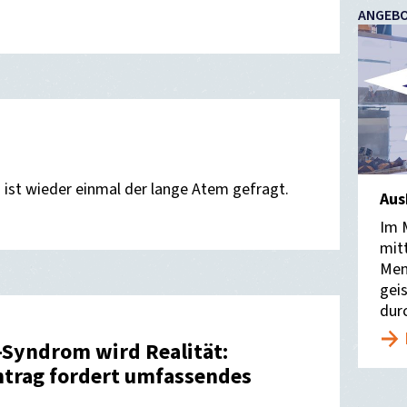
ANGEBO
 ist wieder einmal der lange Atem gefragt.
Aus
Im 
mit
Men
gei
dur
-Syndrom wird Realität:
Antrag fordert umfassendes