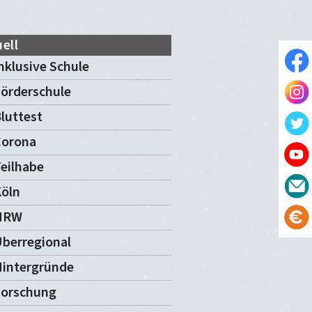
ell
nklusive Schule
örderschule
luttest
Corona
eilhabe
öln
NRW
berregional
intergründe
Forschung