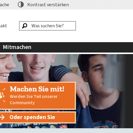
ache
Kontrast
verstärken
akt
Mitmachen
Machen Sie mit!
Werden Sie Teil unserer
Community
Oder spenden Sie