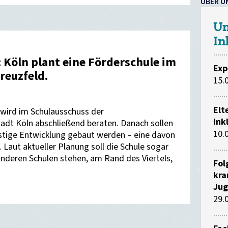
ÜBER U
Un
In
: Köln plant eine Förderschule im
Exp
reuzfeld.
15.
Elt
wird im Schulausschuss der
Ink
tadt Köln abschließend beraten. Danach sollen
10.
stige Entwicklung gebaut werden – eine davon
 Laut aktueller Planung soll die Schule sogar
anderen Schulen stehen, am Rand des Viertels,
Fol
kra
Jug
29.