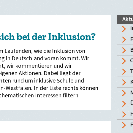
Aktu
I
ich bei der Inklusion?
F
B
em Laufenden, wie die Inklusion von
g in Deutschland voran kommt. Wir
cht, wir kommentieren und wir
T
igenen Aktionen. Dabei liegt der
ten rund um inklusive Schule und
K
n-Westfalen. In der Liste rechts können
 thematischen Interessen filtern.
Ü
H