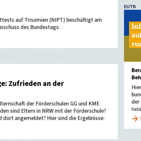
EUTB
ttests auf Trisomien (NIPT) beschäftigt am
In
sschuss des Bundestags:
au
ru
Ber
Beh
e: Zufrieden an der
Hie
bun
der
ternschaft der Förderschulen GG und KME
rus
eden sind Eltern in NRW mit der Förderschule?
d dort angemeldet? Hier sind die Ergebnisse: