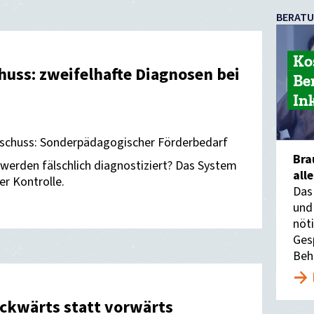
BERAT
Ko
uss: zweifelhafte Diagnosen bei
Be
In
schuss: Sonderpädagogischer Förderbedarf
Bra
 werden fälschlich diagnostiziert? Das System
all
r Kontrolle.
Das
und
nöti
Ges
Beh
ckwärts statt vorwärts