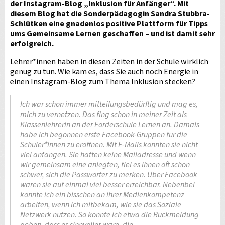
der Instagram-Blog „Inklusion für Anfänger“. Mit
diesem Blog hat die Sonderpädagogin Sandra Stubbra-
Schlütken eine gnadenlos positive Plattform für Tipps
ums Gemeinsame Lernen geschaffen – und ist damit sehr
erfolgreich.
Lehrer*innen haben in diesen Zeiten in der Schule wirklich
genug zu tun. Wie kam es, dass Sie auch noch Energie in
einen Instagram-Blog zum Thema Inklusion stecken?
Ich war schon immer mitteilungsbedürftig und mag es,
mich zu vernetzen. Das fing schon in meiner Zeit als
Klassenlehrerin an der Förderschule Lernen an. Damals
habe ich begonnen erste Facebook-Gruppen für die
Schüler*innen zu eröffnen. Mit E-Mails konnten sie nicht
viel anfangen. Sie hatten keine Mailadresse und wenn
wir gemeinsam eine anlegten, fiel es ihnen oft schon
schwer, sich die Passwörter zu merken. Über Facebook
waren sie auf einmal viel besser erreichbar. Nebenbei
konnte ich ein bisschen an ihrer Medienkompetenz
arbeiten, wenn ich mitbekam, wie sie das Soziale
Netzwerk nutzen. So konnte ich etwa die Rückmeldung