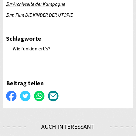
Zur Archivseite der Kampagne
Zum Film DIE KINDER DER UTOPIE
Schlagworte
Wie funkioniert's?
Beitrag teilen
Auf
Twittern
WhatsApp
Per
Facebook
E-
teilen
Mail
AUCH INTERESSANT
versenden