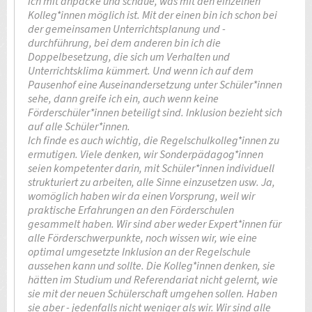
ich mit anpacke und schaue, was mit den einzelnen
Kolleg*innen möglich ist. Mit der einen bin ich schon bei
der gemeinsamen Unterrichtsplanung und -
durchführung, bei dem anderen bin ich die
Doppelbesetzung, die sich um Verhalten und
Unterrichtsklima kümmert. Und wenn ich auf dem
Pausenhof eine Auseinandersetzung unter Schüler*innen
sehe, dann greife ich ein, auch wenn keine
Förderschüler*innen beteiligt sind. Inklusion bezieht sich
auf alle Schüler*innen.
Ich finde es auch wichtig, die Regelschulkolleg*innen zu
ermutigen. Viele denken, wir Sonderpädagog*innen
seien kompetenter darin, mit Schüler*innen individuell
strukturiert zu arbeiten, alle Sinne einzusetzen usw. Ja,
womöglich haben wir da einen Vorsprung, weil wir
praktische Erfahrungen an den Förderschulen
gesammelt haben. Wir sind aber weder Expert*innen für
alle Förderschwerpunkte, noch wissen wir, wie eine
optimal umgesetzte Inklusion an der Regelschule
aussehen kann und sollte. Die Kolleg*innen denken, sie
hätten im Studium und Referendariat nicht gelernt, wie
sie mit der neuen Schülerschaft umgehen sollen. Haben
sie aber - jedenfalls nicht weniger als wir. Wir sind alle