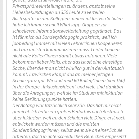
geben, dass es sinnvoller wäre, die
Privatsphäreeinstellungen zu ändern, anstatt seine
Liebesbekundungen an 350 Leute zu verteilen.
Auch später in den Kollegien meiner inklusiven Schulen
habe ich immer schnell Whatsapp-Gruppen zur
schnelleren Informationsweiterleitung gegründet. Das
ist für mich als Sonderpädagogin praktisch, weil ich
jobbedingt immer mit vielen Lehrer*innen kooperieren
und am meisten kommunizieren muss. Leider können
nicht alle Kolleg*innen damit etwas anfangen. Viele
bekommen lieber Mails, aber das ist oft eine einseitige
Sache, über die man nicht wirklich gut in den Austausch
kommt. Inzwischen klappt das an meiner jetzigen
Schule ganz gut. Wir sind rund 60 Kolleg*innen (von 150)
in der Gruppe „Inklusionsideen“ und viele sind dankbar
über die Anregungen, weil sie im Studium mit Inklusion
keine Berührungspunkte hatten.
Der Anfang war tatsächlich sehr zäh. Das hat mir nicht
gereicht. Ich habe ein großes Bedürfnis nach Austausch
über Inklusion, weil an den Schulen viele Dinge erst noch
entwickelt werden müssen und die meisten
Sonderpädagog*innen, selbst wenn sie an einer Schule
arbeiten, doch in unterschiedlichen Bereichen eingesetzt