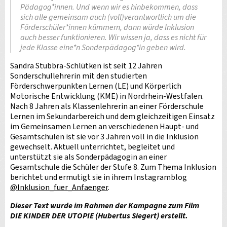
Pädagog*innen. Und wenn wir es hinbekommen, dass
sich alle gemeinsam auch (voll)verantwortlich um die
Förderschüler*innen kümmern, dann würde Inklusion
auch besser funktionieren. Wir wissen ja, dass es nicht für
jede Klasse eine*n Sonderpädagog*in geben wird.
Sandra Stubbra-Schlütken ist seit 12 Jahren
Sonderschullehrerin mit den studierten
Förderschwerpunkten Lernen (LE) und Körperlich
Motorische Entwicklung (KME) in Nordrhein-Westfalen.
Nach 8 Jahren als Klassenlehrerin an einer Förderschule
Lernen im Sekundarbereich und dem gleichzeitigen Einsatz
im Gemeinsamen Lernen an verschiedenen Haupt- und
Gesamtschulen ist sie vor 3 Jahren voll in die Inklusion
gewechselt. Aktuell unterrichtet, begleitet und
unterstützt sie als Sonderpädagogin an einer
Gesamtschule die Schüler der Stufe 8. Zum Thema Inklusion
berichtet und ermutigt sie in ihrem Instagramblog
@Inklusion_fuer_Anfaenger
.
Dieser Text wurde im Rahmen der Kampagne zum Film
DIE KINDER DER UTOPIE (Hubertus Siegert) erstellt.