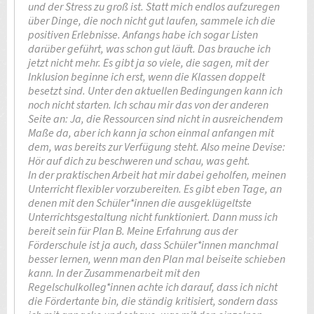
und der Stress zu groß ist. Statt mich endlos aufzuregen
über Dinge, die noch nicht gut laufen, sammele ich die
positiven Erlebnisse. Anfangs habe ich sogar Listen
darüber geführt, was schon gut läuft. Das brauche ich
jetzt nicht mehr. Es gibt ja so viele, die sagen, mit der
Inklusion beginne ich erst, wenn die Klassen doppelt
besetzt sind. Unter den aktuellen Bedingungen kann ich
noch nicht starten. Ich schau mir das von der anderen
Seite an: Ja, die Ressourcen sind nicht in ausreichendem
Maße da, aber ich kann ja schon einmal anfangen mit
dem, was bereits zur Verfügung steht. Also meine Devise:
Hör auf dich zu beschweren und schau, was geht.
In der praktischen Arbeit hat mir dabei geholfen, meinen
Unterricht flexibler vorzubereiten. Es gibt eben Tage, an
denen mit den Schüler*innen die ausgeklügeltste
Unterrichtsgestaltung nicht funktioniert. Dann muss ich
bereit sein für Plan B. Meine Erfahrung aus der
Förderschule ist ja auch, dass Schüler*innen manchmal
besser lernen, wenn man den Plan mal beiseite schieben
kann. In der Zusammenarbeit mit den
Regelschulkolleg*innen achte ich darauf, dass ich nicht
die Fördertante bin, die ständig kritisiert, sondern dass