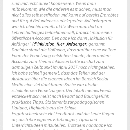
sind und nicht direkt kooperieren. Wenn man
mitbekommt, wie die anderen es machen, muss man
nicht alles selbst erfinden und kann auf bereits Erprobtes
und für gut Befundenes zurückgreifen. Auf Instagram
war ich ohnehin bereits aktiv. Wenn man dort an
Lehrerchallenges teilnehmen will, braucht man einen
öffentlichen Account. Den habe ich dann „Inklusion für
Anfänger“ (
@Inklusion_fuer_Anfaenger
) genannt.
Dahinter stand die Hoffnung, dass darüber eine weitere
Form der Vernetzung entstehen könnte, denn andere
Accounts zum Thema Inklusion hatte ich dort zum
damaligen Zeitpunkt im April 2017 noch nicht gesehen.
Ich habe schnell gemerkt, dass das Teilen und der
Austausch über die eigenen Ideen im Bereich Social
Media eine viel dankbarere Sache war als die
schulinternen Vernetzungen. Der Inhalt meines Feeds
entwickelt sich meist nach Bedarf und Bauchgefühl:
praktische Tipps, Statements zur pädagogischen
Haltung, Highlights aus der Schule.
Es gab schnell sehr viel Feedback und die Leute fingen
an, auch ihre eigenen Erfahrungen, Tipps und
Unterrichtsideen mitzuteilen. Trotzdem handhabe ich