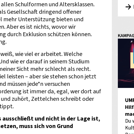
allen Schulformen und Altersklassen.
als Gesellschaft dringend offener
l mehr Unterstützung bieten und
. Aber es ist nichts, wovor wir
g durch Exklusion schützen können.
KAMPA
ng.
 weiß, wie viel er arbeitet. Welche
Und wie er darauf in seinem Studium
meiner Sicht mehr schlecht als recht.
el leisten – aber sie stehen schon jetzt
 und müssen jede*n versuchen
derung ist immer da, egal, wer dort auf
t und zuhört, Zettelchen schreibt oder
UM
tippt.
Hil
mac
 ausschließt und nicht in der Lage ist,
Du 
tzen, muss sich von Grund
Kult