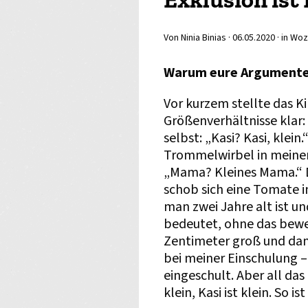
Von Ninia Binias ·
06.05.2020
· in Woz
Warum eure Argumente 
Vor kurzem stellte das 
Größenverhältnisse klar:
selbst: „Kasi? Kasi, klei
Trommelwirbel in meinem
„Mama? Kleines Mama.“ D
schob sich eine Tomate i
man zwei Jahre alt ist u
bedeutet, ohne das bewer
Zentimeter groß und dami
bei meiner Einschulung –
eingeschult. Aber all das
klein, Kasi ist klein. So is