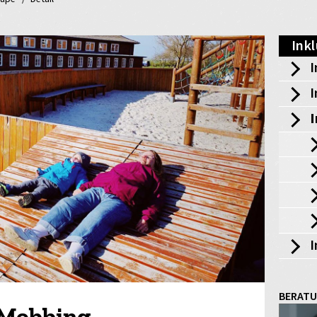
Ink
I
I
I
I
BERAT
 Mobbing