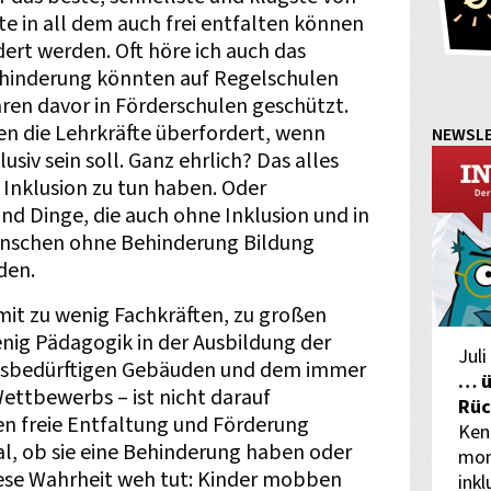
itte in all dem auch frei entfalten können
rt werden. Oft höre ich auch das
hinderung könnten auf Regelschulen
n davor in Förderschulen geschützt.
ien die Lehrkräfte überfordert, wenn
NEWSL
lusiv sein soll. Ganz ehrlich? Das alles
t Inklusion zu tun haben. Oder
ind Dinge, die auch ohne Inklusion und in
enschen ohne Behinderung Bildung
den.
mit zu wenig Fachkräften, zu großen
nig Pädagogik in der Ausbildung der
Juli
ngsbedürftigen Gebäuden und dem immer
… ü
ettbewerbs – ist nicht darauf
Rüc
en freie Entfaltung und Förderung
Ken
l, ob sie eine Behinderung haben oder
mon
iese Wahrheit weh tut: Kinder mobben
inkl