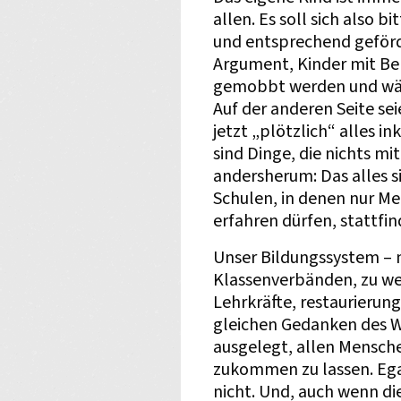
allen. Es soll sich also b
und entsprechend geförde
Argument, Kinder mit Be
gemobbt werden und wäre
Auf der anderen Seite se
jetzt „plötzlich“ alles ink
sind Dinge, die nichts mi
andersherum: Das alles s
Schulen, in denen nur M
erfahren dürfen, stattfin
Unser Bildungssystem – 
Klassenverbänden, zu we
Lehrkräfte, restaurieru
gleichen Gedanken des W
ausgelegt, allen Mensch
zukommen zu lassen. Ega
nicht. Und, auch wenn d