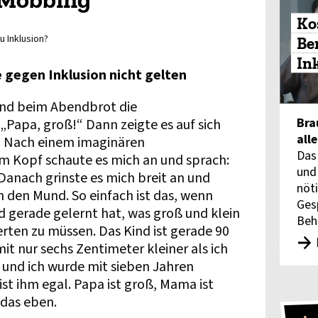
Ko
u Inklusion?
Be
In
gegen Inklusion nicht gelten
Kind beim Abendbrot die
Bra
 „Papa, groß!“ Dann zeigte es auf sich
all
n.“ Nach einem imaginären
Das
 Kopf schaute es mich an und sprach:
und
anach grinste es mich breit an und
nöti
n den Mund. So einfach ist das, wenn
Ges
nd gerade gelernt hat, was groß und klein
Beh
ten zu müssen. Das Kind ist gerade 90
t nur sechs Zentimeter kleiner als ich
 und ich wurde mit sieben Jahren
 ist ihm egal. Papa ist groß, Mama ist
t das eben.