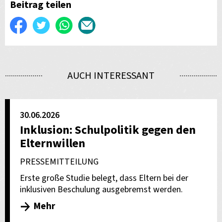
Beitrag teilen
Auf
Twittern
WhatsApp
Per
Facebook
E-
teilen
Mail
AUCH INTERESSANT
versenden
30.06.2026
Inklusion: Schulpolitik gegen den
Elternwillen
PRESSEMITTEILUNG
Erste große Studie belegt, dass Eltern bei der
inklusiven Beschulung ausgebremst werden.
Mehr