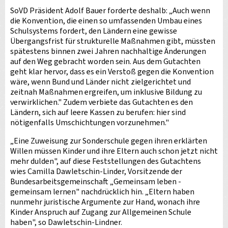
SoVD Präsident Adolf Bauer forderte deshalb: „Auch wenn
die Konvention, die einen so umfassenden Umbau eines
Schulsystems fordert, den Ländern eine gewisse
Übergangsfrist für strukturelle Maßnahmen gibt, müssten
spätestens binnen zwei Jahren nachhaltige Änderungen
auf den Weg gebracht worden sein. Aus dem Gutachten
geht klar hervor, dass es ein Verstoß gegen die Konvention
wäre, wenn Bund und Länder nicht zielgerichtet und
zeitnah Maßnahmen ergreifen, um inklusive Bildung zu
verwirklichen." Zudem verbiete das Gutachten es den
Ländern, sich auf leere Kassen zu berufen: hier sind
nötigenfalls Umschichtungen vorzunehmen."
„Eine Zuweisung zur Sonderschule gegen ihren erklärten
Willen müssen Kinder und ihre Eltern auch schon jetzt nicht
mehr dulden", auf diese Feststellungen des Gutachtens
wies Camilla Dawletschin-Linder, Vorsitzende der
Bundesarbeitsgemeinschaft „Gemeinsam leben -
gemeinsam lernen" nachdrücklich hin. „Eltern haben
nunmehr juristische Argumente zur Hand, wonach ihre
Kinder Anspruch auf Zugang zur Allgemeinen Schule
haben", so Dawletschin-Lindner.