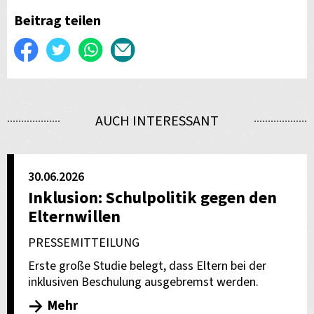
Beitrag teilen
Auf
Twittern
WhatsApp
Per
Facebook
E-
teilen
Mail
AUCH INTERESSANT
versenden
30.06.2026
Inklusion: Schulpolitik gegen den
Elternwillen
PRESSEMITTEILUNG
Erste große Studie belegt, dass Eltern bei der
inklusiven Beschulung ausgebremst werden.
Mehr