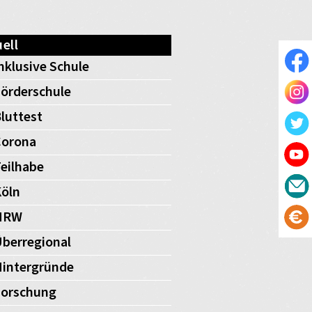
ell
nklusive Schule
örderschule
luttest
Corona
eilhabe
öln
NRW
berregional
intergründe
Forschung