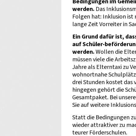
Bedingungen im Gemei
werden.
Das Inklusionsm
Folgen hat: Inklusion ist
lange Zeit Vorreiter in S
Ein Grund dafür ist, da
auf Schüler-beförderung
werden.
Wollen die Elter
müssen viele die Arbeitsz
Jahre als Elterntaxi zu 
wohnortnahe Schulplätze 
drei Stunden kostet das v
hingegen gehört die Sc
Gesamtpaket. Bei unsere
Sie auf weitere Inklusi
Statt die Bedingungen z
wieder attraktiver zu ma
teurer Förderschulen.