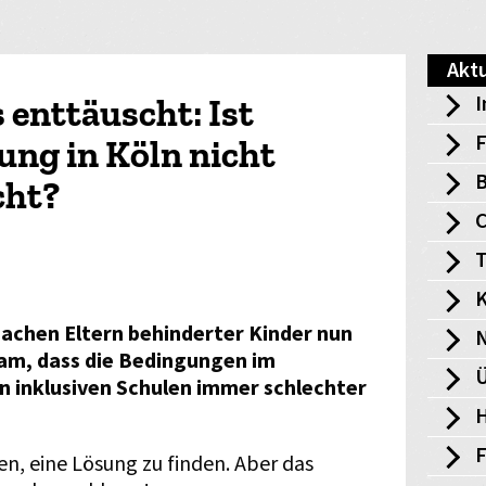
Aktu
I
 enttäuscht: Ist
F
ung in Köln nicht
B
cht?
T
K
machen Eltern behinderter Kinder nun
am, dass die Bedingungen im
Ü
 inklusiven Schulen immer schlechter
H
en, eine Lösung zu finden. Aber das