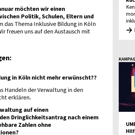
Rüc
Ken
Januar möchten wir einen
mon
ischen Politik, Schulen, Eltern und
inkl
m das Thema Inklusive Bildung in Köln
ir freuen uns auf den Austausch mit
gen:
KAMPA
ldung in Köln nicht mehr erwünscht??
as Handeln der Verwaltung in den
cht erklären.
rwaltung auf einen
den Dringlichkeitsantrag nach einem
UM
iehbare Zahlen ohne
Hil
tionen?