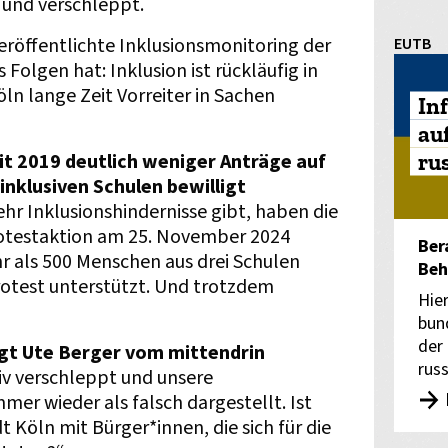
 und verschleppt.
röffentlichte Inklusionsmonitoring der
EUTB
 Folgen hat: Inklusion ist rückläufig in
ln lange Zeit Vorreiter in Sachen
In
au
ru
eit 2019 deutlich weniger Anträge auf
nklusiven Schulen bewilligt
hr Inklusionshindernisse gibt, haben die
Protestaktion am 25. November 2024
Ber
hr als 500 Menschen aus drei Schulen
Beh
rotest unterstützt. Und trotzdem
Hie
bun
der
sagt Ute Berger vom mittendrin
rus
v verschleppt und unsere
er wieder als falsch dargestellt. Ist
 Köln mit Bürger*innen, die sich für die