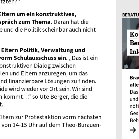
etzten?“
Eltern um ein konstruktives,
BERAT
espräch zum Thema.
Daran hat die
 und die Politik scheinbar auch nicht
Ko
Be
 Eltern Politik, Verwaltung und
In
orm Schulausschuss ein.
„Das ist ein
konstruktiven Dialog zwischen
ulen und Eltern anzuregen, um das
Bra
d finanzierbare Lösungen zu finden.
all
e wird wieder vor Ort sein. Wir sind
Das
h kommt…“ so Ute Berger, die die
und
t.
nöti
Ges
Eltern zur Protestaktion vorm nächsten
Beh
. von 14-15 Uhr auf dem Theo-Burauen-