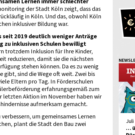
nsamen Lernen immer schlechter
onitoring der Stadt Köln zeigt, dass das
 rückläufig in Köln. Und das, obwohl Köln
achen inklusiver Bildung war.
ss seit 2019 deutlich weniger Anträge
 zu inklusiven Schulen bewilligt
n trotzdem Inklusion für Ihre Kinder,
eit reduzieren, damit sie die nächsten
NEWSL
Verfügung stehen können. Da es zu wenig
gibt, sind die Wege oft weit. Zwei bis
iele Eltern pro Tag. In Förderschulen
hülerbeförderung erfahrungsgemäß zum
r letzten Aktion im November haben wir
onshindernisse aufmerksam gemacht.
u verbessern, um gemeinsames Lernen
Juli
chen, plant die Stadt den Bau zwei
… ü