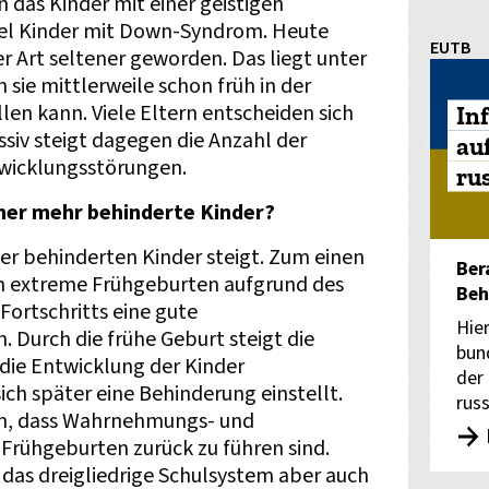
 das Kinder mit einer geistigen
el Kinder mit Down-Syndrom. Heute
EUTB
r Art seltener geworden. Das liegt unter
sie mittlerweile schon früh in der
len kann. Viele Eltern entscheiden sich
In
siv steigt dagegen die Anzahl der
au
twicklungsstörungen.
ru
mmer mehr behinderte Kinder?
der behinderten Kinder steigt. Zum einen
Ber
ch extreme Frühgeburten aufgrund des
Beh
Fortschritts eine gute
Hie
Durch die frühe Geburt steigt die
bun
 die Entwicklung der Kinder
der
ich später eine Behinderung einstellt.
rus
en, dass Wahrnehmungs- und
Frühgeburten zurück zu führen sind.
 das dreigliedrige Schulsystem aber auch