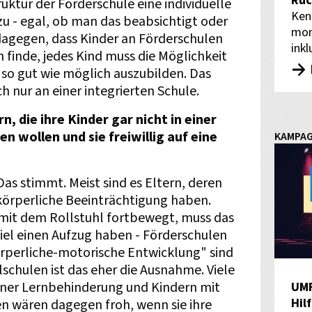
Rüc
truktur der Förderschule eine individuelle
Ken
zu - egal, ob man das beabsichtigt oder
mon
dagegen, dass Kinder an Förderschulen
inkl
finde, jedes Kind muss die Möglichkeit
 so gut wie möglich auszubilden. Das
 nur an einer integrierten Schule.
n, die ihre Kinder gar nicht in einer
n wollen und sie freiwillig auf eine
KAMPA
as stimmt. Meist sind es Eltern, deren
körperliche Beeinträchtigung haben.
 mit dem Rollstuhl fortbewegt, muss das
el einen Aufzug haben - Förderschulen
rperliche-motorische Entwicklung" sind
lschulen ist das eher die Ausnahme. Viele
einer Lernbehinderung und Kindern mit
UM
Hil
n wären dagegen froh, wenn sie ihre