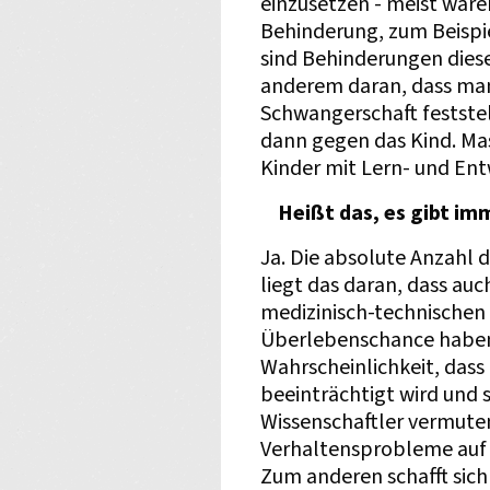
einzusetzen - meist waren
Behinderung, zum Beispi
sind Behinderungen diese
anderem daran, dass man 
Schwangerschaft feststel
dann gegen das Kind. Mas
Kinder mit Lern- und En
Heißt das, es gibt i
Ja. Die absolute Anzahl 
liegt das daran, dass au
medizinisch-technischen 
Überlebenschance haben. 
Wahrscheinlichkeit, dass
beeinträchtigt wird und s
Wissenschaftler vermut
Verhaltensprobleme auf 
Zum anderen schafft sich