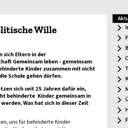
Aktu
I
olitische Wille
F
B
 sich Eltern in der
chaft Gemeinsam leben - gemeinsam
T
 behinderte Kinder zusammen mit nicht
die Schule gehen dürfen.
K
tzen sich seit 25 Jahren dafür ein,
cht behinderte Kinder gemeinsam in
Ü
 werden. Was hat sich in dieser Zeit
H
en, uns für behinderte Kinder