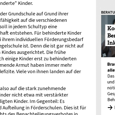
nderte" Kinder.
BERAT
der Grundschule auf Grund ihrer
fähigkeit auf die verschiedenen
soll in jedem Schultyp eine
Ko
aft entstehen. Für behinderte Kinder
Be
ei ihrem individuellen Förderungsbedarf
In
egelschule ist. Denn die ist gar nicht auf
 Kindes ausgerichtet. Die frühe
h einige Kinder erst zu behinderten
Bra
ehmende Armut haben immer mehr
all
fizite. Viele von ihnen landen auf der
Das
und
nöti
also auf die stark zunehmende
Ges
nder nicht etwa mit verstärkter
Beh
igten Kinder. Im Gegenteil: Es
 Aufteilung in Förderschulen. Dies ist für
hts des Benachteiligungsverbotes in