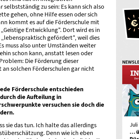
 selbstständig zu sein: Es kann sich also
ette gehen, ohne Hilfe essen oder sich
nn kommt es auf die Förderschule mit
eistige Entwicklung". Dort wird es in
 „lebenspraktisch gefördert", weil dies
 Es muss also unter Umständen weiter
ehin schon kann, anstatt lesen oder
 Problem: Die Förderung dieser
NEWSL
st an solchen Förderschulen gar nicht
jede Förderschule entschieden
urch die Aufteilung in
rschwerpunkte versuchen sie doch die
rdern.
Juli
s sie das tun. Ich halte das allerdings
… ü
bstüberschätzung. Denn wie ich eben