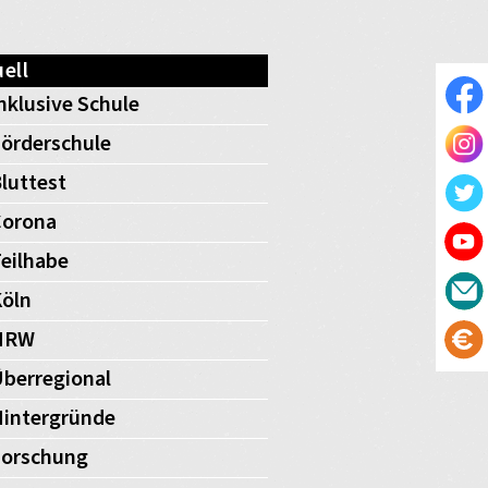
ell
nklusive Schule
örderschule
luttest
Corona
eilhabe
öln
NRW
berregional
intergründe
Forschung