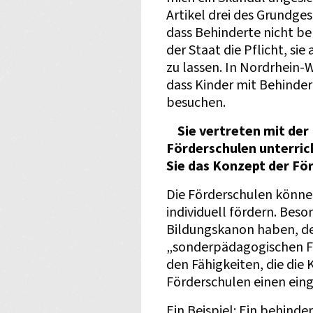
Artikel drei des Grundges
dass Behinderte nicht be
der Staat die Pflicht, si
zu lassen. In Nordrhein-W
dass Kinder mit Behinde
besuchen.
Sie vertreten mit der 
Förderschulen unterri
Sie das Konzept der Fö
Die Förderschulen können
individuell fördern. Beso
Bildungskanon haben, der
„sonderpädagogischen Fö
den Fähigkeiten, die die
Förderschulen einen ein
Ein Beispiel: Ein behinde