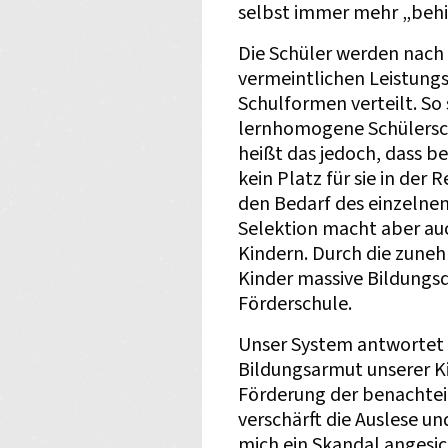
selbst immer mehr „behi
Die Schüler werden nach 
vermeintlichen Leistungs
Schulformen verteilt. So 
lernhomogene Schülersch
heißt das jedoch, dass b
kein Platz für sie in der R
den Bedarf des einzelnen
Selektion macht aber auc
Kindern. Durch die zun
Kinder massive Bildungsde
Förderschule.
Unser System antwortet 
Bildungsarmut unserer Ki
Förderung der benachteil
verschärft die Auslese und
mich ein Skandal angesic