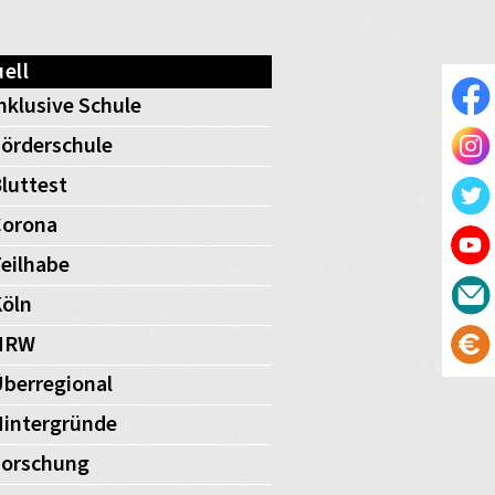
ell
nklusive Schule
örderschule
luttest
Corona
eilhabe
öln
NRW
berregional
intergründe
Forschung