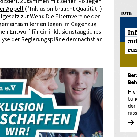
skizziert. Zusammen mit seinen Kollegen
er Appell
("Inklusion braucht Qualität")
EUTB
gesetz zur Wehr. Die Elternvereine der
gemeinsam lernen legen im Gegenzug
nen Entwurf für ein inklusionstaugliches
In
nalyse der Regierungspläne demnächst an
au
ru
Ber
Beh
Hie
bun
der
rus