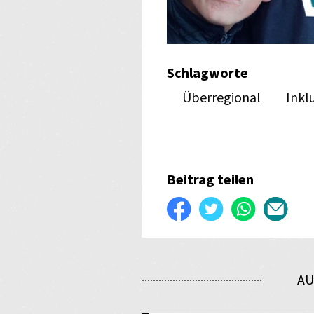
Schlagworte
Überregional
Inkl
Beitrag teilen
Auf
Twittern
WhatsApp
Per
Facebook
E-
teilen
Mail
AU
verse