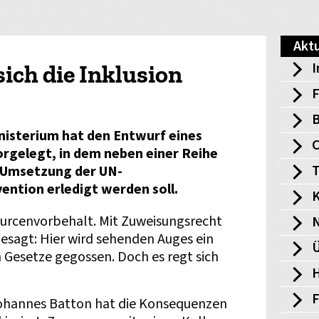
Aktu
I
sich die Inklusion
F
B
nisterium hat den Entwurf eines
rgelegt, in dem neben einer Reihe
T
e Umsetzung der UN-
ntion erledigt werden soll.
K
ourcenvorbehalt. Mit Zuweisungsrecht
esagt: Hier wird sehenden Auges ein
Ü
n Gesetze gegossen. Doch es regt sich
H
Johannes Batton hat die Konsequenzen