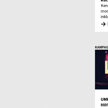
Rüc
Ken
mon
inkl
KAMPA
UM
Hil