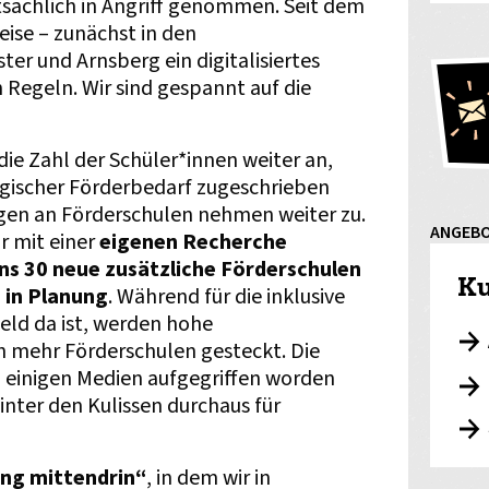
tsächlich in Angriff genommen. Seit dem
ise – zunächst in den
er und Arnsberg ein digitalisiertes
 Regeln. Wir sind gespannt auf die
ie Zahl der Schüler*innen weiter an,
gischer Förderbedarf zugeschrieben
gen an Förderschulen nehmen weiter zu.
ANGEB
r mit einer
eigenen Recherche
ns 30 neue zusätzliche Förderschulen
Ku
 in Planung
. Während für die inklusive
Geld da ist, werden hohe
 mehr Förderschulen gesteckt. Die
n einigen Medien aufgegriffen worden
inter den Kulissen durchaus für
ung mittendrin“
, in dem wir in