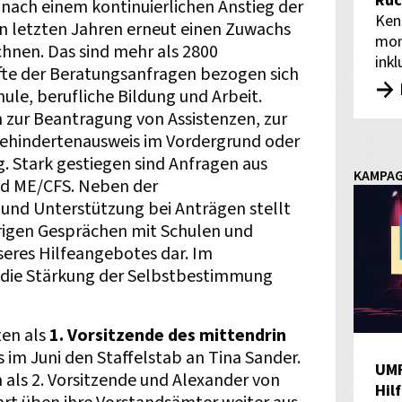
Rüc
 nach einem kontinuierlichen Anstieg der
Ken
n letzten Jahren erneut einen Zuwachs
mon
chnen. Das sind mehr als 2800
inkl
lfte der Beratungsanfragen bezogen sich
ule, berufliche Bildung und Arbeit.
zur Beantragung von Assistenzen, zur
ehindertenausweis im Vordergrund oder
g. Stark gestiegen sind Anfragen aus
KAMPA
nd ME/CFS. Neben der
und Unterstützung bei Anträgen stellt
erigen Gesprächen mit Schulen und
seres Hilfeangebotes dar. Im
 die Stärkung der Selbstbestimmung
en als
1. Vorsitzende des mittendrin
im Juni den Staffelstab an Tina Sander.
UM
 als 2. Vorsitzende und Alexander von
Hil