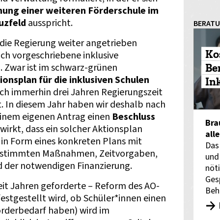
nung einer weiteren Förderschule im
uzfeld
ausspricht.
BERAT
ie Regierung weiter angetrieben
Ko
ich vorgeschriebene inklusive
Be
 Zwar ist im schwarz-grünen
ionsplan für die inklusiven Schulen
In
ch immerhin drei Jahren Regierungszeit
t. In diesem Jahr haben wir deshalb nach
 einem eigenen Antrag einen
Beschluss
Bra
wirkt, dass ein solcher Aktionsplan
all
n Form eines konkreten Plans mit
Das
gestimmten Maßnahmen, Zeitvorgaben,
und
d der notwendigen Finanzierung.
nöti
Ges
seit Jahren geforderte – Reform des AO-
Beh
estgestellt wird, ob Schüler*innen einen
rderbedarf haben) wird im