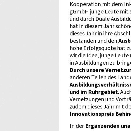
Kooperation mit dem Ink
gGmbH junge Leute mit s
und durch Duale Ausbild
hat in diesem Jahr schöne
dieses Jahr in ihre Absc
bestanden und den
Ausb
hohe Erfolgsquote hat 
wir die Idee, junge Leut
in Ausbildungen zu bringe
Durch unsere Vernetz
anderen Teilen des Land
Ausbildungsverhältnis
und im Ruhrgebiet
. Auc
Vernetzungen und Vorträ
zudem dieses Jahr mit 
Innovationspreis Behin
In der
Ergänzenden una