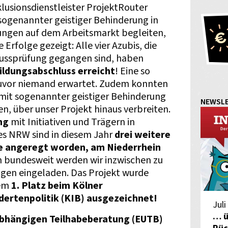
lusionsdienstleister ProjektRouter
ogenannter geistiger Behinderung in
ungen auf dem Arbeitsmarkt begleiten,
 Erfolge gezeigt: Alle vier Azubis, die
hlussprüfung gegangen sind, haben
ildungsabschluss erreicht
! Eine so
zuvor niemand erwartet. Zudem konnten
e mit sogenannter geistiger Behinderung
NEWSL
n, über unser Projekt hinaus verbreiten.
ung
mit Initiativen und Trägern in
es NRW sind in diesem Jahr
drei weitere
se angeregt worden, am Niederrhein
h bundesweit werden wir inzwischen zu
gen eingeladen. Das Projekt wurde
dem
1. Platz beim Kölner
dertenpolitik (KIB) ausgezeichnet!
Juli
… ü
bhängigen Teilhabeberatung (EUTB)