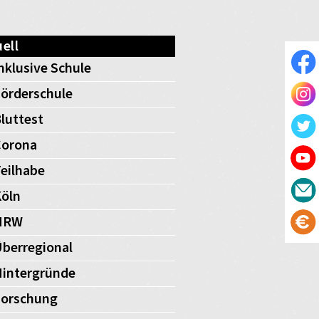
ell
nklusive Schule
örderschule
luttest
Corona
eilhabe
öln
NRW
berregional
intergründe
Forschung