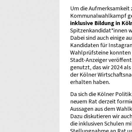
Um die Aufmerksamkeit z
Kommunalwahlkampf ge
inklusive Bildung in Köl
Spitzenkandidat*innen wa
Dabei sind auch einige a
Kandidaten für Instagra
Wahlprüfsteine konnten w
Stadt-Anzeiger veröffen
genutzt, das wir 2024 als
der Kölner Wirtschaftsna
erhalten haben.
Da sich die Kölner Polit
neuem Rat derzeit formier
Aussagen aus dem Wahlk
Dazu diskutieren wir auc
die inklusiven Schulen mi
Stellungnahme an Rat und