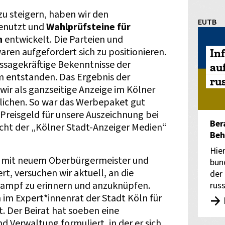
u steigern, haben wir den
EUTB
nutzt und
Wahlprüfsteine für
n
entwickelt. Die Parteien und
ren aufgefordert sich zu positionieren.
In
ussagekräftige Bekenntnisse der
au
m entstanden. Das Ergebnis der
ru
ir als ganzseitige Anzeige im Kölner
tlichen. So war das Werbepaket gut
 Preisgeld für unsere Auszeichnung bei
Ber
cht der „Kölner Stadt-Anzeiger Medien“
Beh
Hie
ik mit neuem Oberbürgermeister und
bun
t, versuchen wir aktuell, an die
der
ampf zu erinnern und anzuknüpfen.
rus
h im Expert*innenrat der Stadt Köln für
t. Der Beirat hat soeben eine
 Verwaltung formuliert, in der er sich