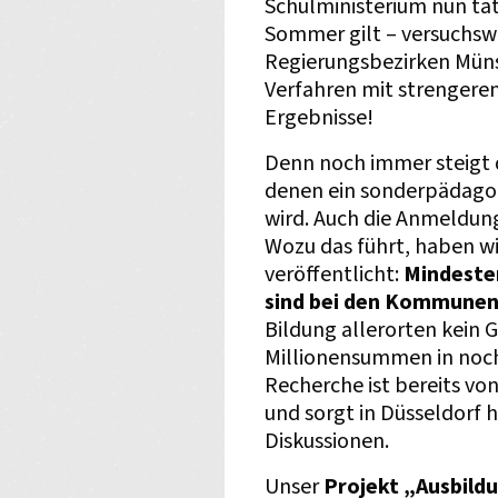
Schulministerium nun ta
Sommer gilt – versuchswe
Regierungsbezirken Münst
Verfahren mit strengeren
Ergebnisse!
Denn noch immer steigt d
denen ein sonderpädago
wird. Auch die Anmeldun
Wozu das führt, haben wi
veröffentlicht:
Mindeste
sind bei den Kommunen
Bildung allerorten kein 
Millionensummen in noch
Recherche ist bereits vo
und sorgt in Düsseldorf h
Diskussionen.
Unser
Projekt „Ausbild