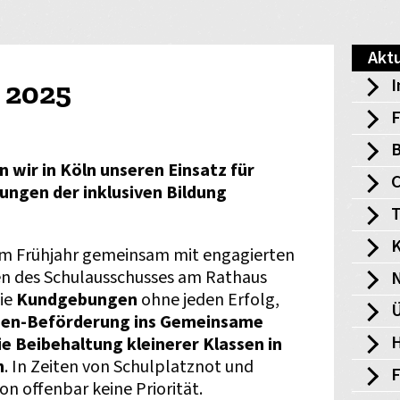
Aktu
I
 2025
F
B
 wir in Köln unseren Einsatz für
ngen der inklusiven Bildung
T
K
 im Frühjahr gemeinsam mit engagierten
en des Schulausschusses am Rathaus
die
Kundgebungen
ohne jeden Erfolg,
Ü
nnen-Beförderung ins Gemeinsame
H
ie Beibehaltung kleinerer Klassen in
n
. In Zeiten von Schulplatznot und
on offenbar keine Priorität.