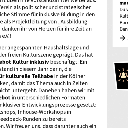
rt üben ihre Vorstandsämter weiter aus.
mac
rein als politischer und strategischer
Du 
che Stimme für inklusive Bildung in den
Kult
e als Projektleitung von „Ausbildung
Bar
 danken ihr von Herzen für ihre Zeit an
Dan
e.V.!
iner angespannten Haushaltslage und
er freien Kulturszene geprägt. Das hat
bot Kultur inklusiv
beschäftigt: Ein
stand in diesem Jahr darin, die
r kulturelle Teilhabe
in der Kölner
rken, damit das Thema auch in Zeiten
nicht untergeht. Daneben haben wir mit
ebot
in unterschiedlichen Formaten
nklusiver Entwicklungsprozesse gesetzt:
kshops, Inhouse-Workshops in
 Feedback-Runden zu bereits
Wir freuen uns, dass darunter auch ein