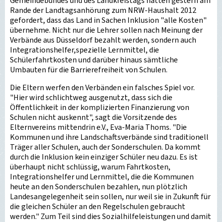
Gemeindebundes und des Landkreistags hatten gestern am
Rande der Landtagsanhörung zum NRW-Haushalt 2012
gefordert, dass das Land in Sachen Inklusion "alle Kosten"
übernehme. Nicht nur die Lehrer sollen nach Meinung der
Verbände aus Düsseldorf bezahlt werden, sondern auch
Integrationshelfer,spezielle Lernmittel, die
Schülerfahrtkosten und darüber hinaus sämtliche
Umbauten für die Barrierefreiheit von Schulen.
Die Eltern werfen den Verbänden ein falsches Spiel vor.
"Hier wird schlichtweg ausgenutzt, dass sich die
Öffentlichkeit in der komplizierten Finanzierung von
Schulen nicht auskennt", sagt die Vorsitzende des
Elternvereins mittendrin e.V., Eva-Maria Thoms. "Die
Kommunen und ihre Landschaftsverbände sind traditionell
Träger aller Schulen, auch der Sonderschulen. Da kommt
durch die Inklusion kein einziger Schüler neu dazu. Es ist
überhaupt nicht schlüssig, warum Fahrtkosten,
Integrationshelfer und Lernmittel, die die Kommunen
heute an den Sonderschulen bezahlen, nun plötzlich
Landesangelegenheit sein sollen, nur weil sie in Zukunft für
die gleichen Schüler an den Regelschulen gebraucht
werden." Zum Teil sind dies Sozialhilfeleistungen und damit