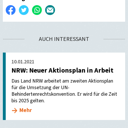
Auf
Twittern
WhatsApp
Per
Facebook
E-
teilen
Mail
AUCH INTERESSANT
versenden
10.01.2021
NRW: Neuer Aktionsplan in Arbeit
Das Land NRW arbeitet am zweiten Aktionsplan
für die Umsetzung der UN-
Behindertenrechtskonvention. Er wird für die Zeit
bis 2025 gelten.
Mehr