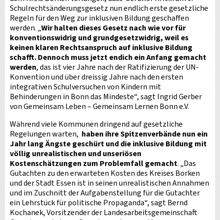
Schulrechtsänderungsgesetz nun endlich erste gesetzliche
Regeln für den Weg zur inklusiven Bildung geschaffen
werden. „
Wir halten dieses Gesetz nach wie vor für
konventionswidrig und grundgesetzwidrig, weil es
keinen klaren Rechtsanspruch auf inklusive Bildung
schafft. Dennoch muss jetzt endich ein Anfang gemacht
werden
, das ist vier Jahre nach der Ratifizierung der UN-
Konvention und über dreissig Jahre nach den ersten
integrativen Schulversuchen von Kindern mit
Behinderungen in Bonn das Mindeste“, sagt Ingrid Gerber
von Gemeinsam Leben – Gemeinsam Lernen Bonn e.V.
Während viele Kommunen dringend auf gesetzliche
Regelungen warten,
haben ihre Spitzenverbände nun ein
Jahr lang Ängste geschürt und die inklusive Bildung mit
völlig unrealistischen und unseriösen
Kostenschätzungen zum Problemfall gemacht
. „Das
Gutachten zu den erwarteten Kosten des Kreises Borken
und der Stadt Essen ist in seinen unrealistischen Annahmen
und im Zuschnitt der Aufgabenstellung für die Gutachter
ein Lehrstück für politische Propaganda“, sagt Bernd
Kochanek, Vorsitzender der Landesarbeitsgemeinschaft