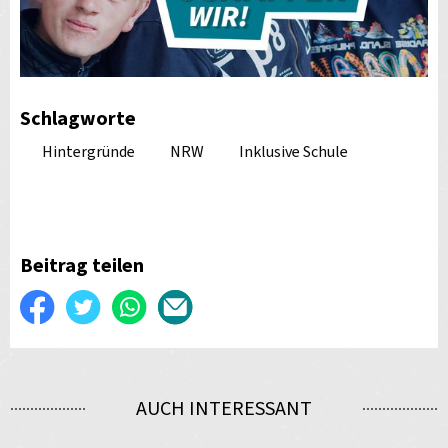
Schlagworte
Hintergründe
NRW
Inklusive Schule
Beitrag teilen
Auf
Twittern
WhatsApp
Per
Facebook
E-
teilen
Mail
AUCH INTERESSANT
versenden