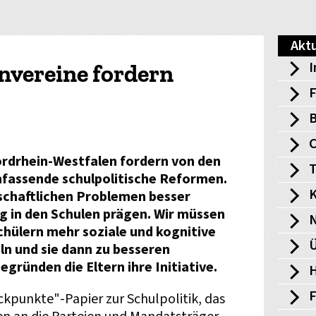
Aktu
I
nvereine fordern
F
B
ordrhein-Westfalen fordern von den
T
mfassende schulpolitische Reformen.
K
schaftlichen Problemen besser
g in den Schulen prägen. Wir müssen
chülern mehr soziale und kognitive
Ü
n und sie dann zu besseren
egründen die Eltern ihre Initiative.
H
punkte"-Papier zur Schulpolitik, das