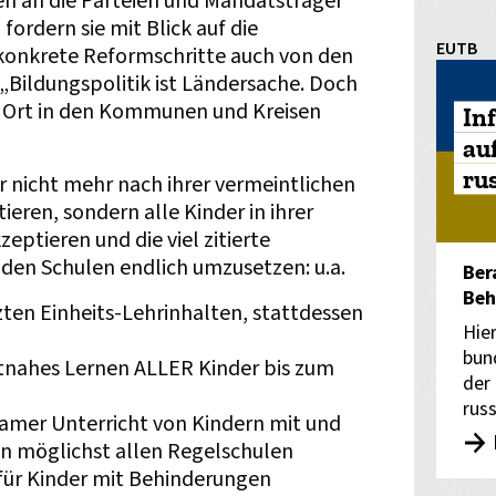
gen an die Parteien und Mandatsträger
fordern sie mit Blick auf die
EUTB
nkrete Reformschritte auch von den
Bildungspolitik ist Ländersache. Doch
 Ort in den Kommunen und Kreisen
In
au
ru
er nicht mehr nach ihrer vermeintlichen
tieren, sondern alle Kinder in ihrer
zeptieren und die viel zitierte
n den Schulen endlich umzusetzen: u.a.
Ber
Beh
ten Einheits-Lehrinhalten, stattdessen
Hie
bun
ahes Lernen ALLER Kinder bis zum
der
rus
samer Unterricht von Kindern mit und
n möglichst allen Regelschulen
 für Kinder mit Behinderungen