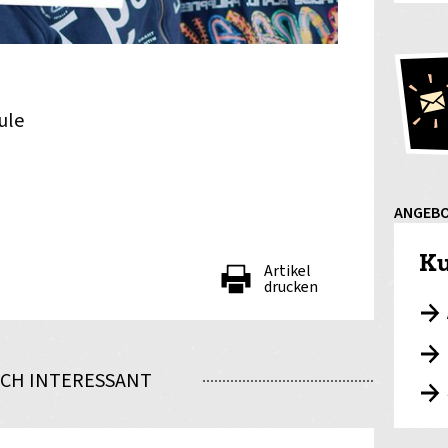
ule
ANGEB
Ku
Artikel
drucken
CH INTERESSANT
nden