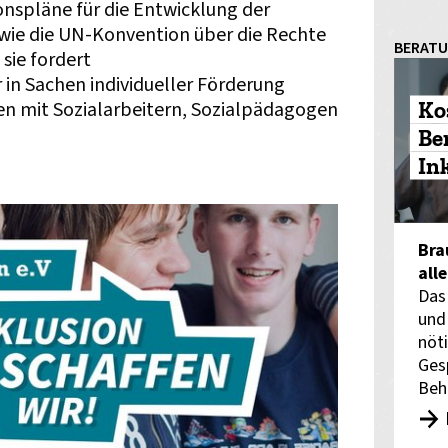
spläne für die Entwicklung der
 wie die UN-Konvention über die Rechte
BERAT
sie fordert
 in Sachen individueller Förderung
Ko
en mit Sozialarbeitern, Sozialpädagogen
n
Be
In
Bra
all
Das
und
nöti
Ges
Beh