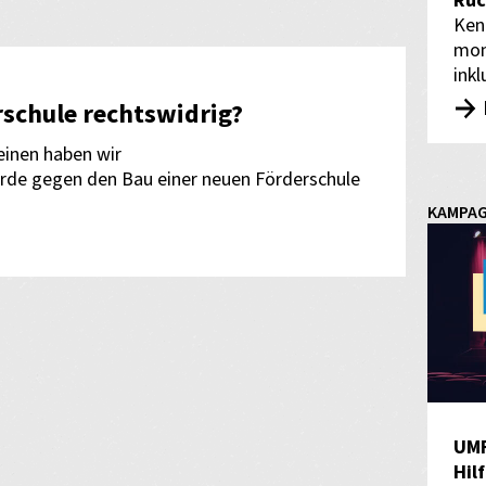
Rüc
Ken
mon
inkl
rschule rechtswidrig?
inen haben wir
e gegen den Bau einer neuen Förderschule
KAMPA
UM
Hil