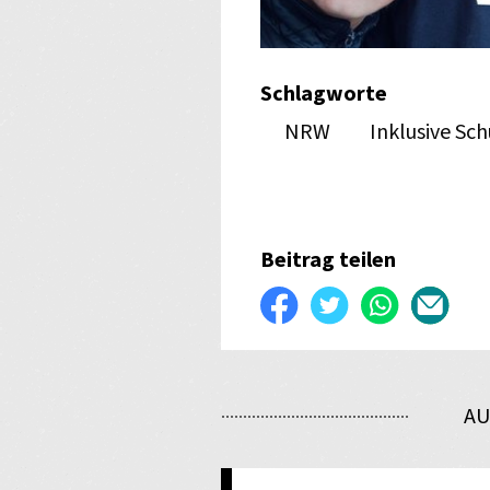
Schlagworte
NRW
Inklusive Sch
Beitrag teilen
Auf
Twittern
WhatsApp
Per
Facebook
E-
teilen
Mail
AU
verse