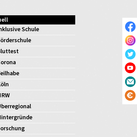
ell
nklusive Schule
örderschule
luttest
Corona
eilhabe
öln
NRW
berregional
intergründe
Forschung