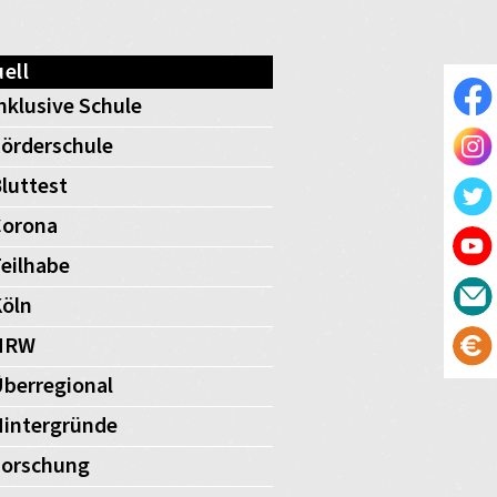
ell
nklusive Schule
örderschule
luttest
Corona
eilhabe
öln
NRW
berregional
intergründe
Forschung