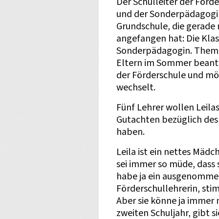
Der Schulleiter der Förd
und der Sonderpädagogi
Grundschule, die gerad
angefangen hat: Die Klass
Sonderpädagogin. Thema:
Eltern im Sommer beantra
der Förderschule und mö
wechselt.
Fünf Lehrer wollen Leilas
Gutachten bezüglich des
haben.
Leila ist ein nettes Mädc
sei immer so müde, dass s
habe ja ein ausgenommen 
Förderschullehrerin, sti
Aber sie könne ja immer 
zweiten Schuljahr, gibt s