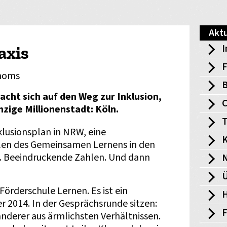
Aktu
I
axis
F
Thoms
B
cht sich auf den Weg zur Inklusion,
nzige Millionenstadt: Köln.
T
lusionsplan in NRW, eine
K
len des Gemeinsamen Lernens in den
. Beeindruckende Zahlen. Und dann
Ü
 Förderschule Lernen. Es ist ein
H
2014. In der Gesprächsrunde sitzen:
anderer aus ärmlichsten Verhältnissen.