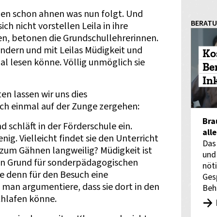
den schon ahnen was nun folgt. Und
BERAT
ich nicht vorstellen Leila in ihre
, betonen die Grundschullehrerinnen.
indern und mit Leilas Müdigkeit und
Ko
al lesen könne. Völlig unmöglich sie
Be
In
en lassen wir uns dies
h einmal auf der Zunge zergehen:
Bra
 schläft in der Förderschule ein.
all
wenig. Vielleicht findet sie den Unterricht
Das
 zum Gähnen langweilig? Müdigkeit ist
und
ein Grund für sonderpädagogischen
nöti
e denn für den Besuch eine
Ges
n man argumentiere, dass sie dort in den
Beh
chlafen könne.