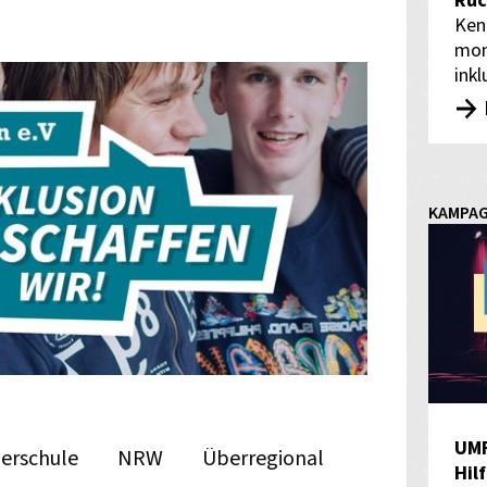
Rüc
Ken
mon
inkl
KAMPA
UM
erschule
NRW
Überregional
Hil