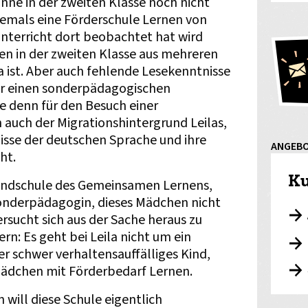
nne in der zweiten Klasse noch nicht
 jemals eine Förderschule Lernen von
nterricht dort beobachtet hat wird
sen in der zweiten Klasse aus mehreren
 ist. Aber auch fehlende Lesekenntnisse
für einen sonderpädagogischen
e denn für den Besuch einer
 auch der Migrationshintergrund Leilas,
sse der deutschen Sprache und ihre
ANGEB
ht.
Ku
undschule des Gemeinsamen Lernens,
Sonderpädagogin, dieses Mädchen nicht
rsucht sich aus der Sache heraus zu
rn: Es geht bei Leila nicht um ein
r schwer verhaltensauffälliges Kind,
Mädchen mit Förderbedarf Lernen.
n will diese Schule eigentlich