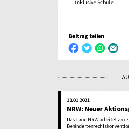
Inklusive Schule
Beitrag teilen
Auf
Twittern
WhatsApp
Per
Facebook
E-
teilen
Mail
AU
verse
10.01.2021
NRW: Neuer Aktionsp
Das Land NRW arbeitet am z
Behindertenrechtskonvention. 