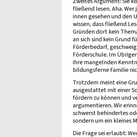
Zweites Argument: Sie kö
fließend lesen. Aha. Wer
innen gesehen und den U
wissen, dass fließend Le
Gründen dort kein Thema
an sich sind kein Grund 
Förderbedarf, geschweig
Förderschule. Im Übrigen
ihre mangelnden Kenntni
bildungsferne Familie nic
Trotzdem meint eine Gr
ausgestattet mit einer 
fördern zu können und ve
argumentieren. Wir erinne
schwerst behindertes ode
sondern um ein kleines 
Die Frage sei erlaubt: We