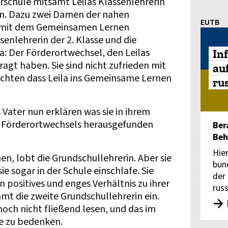
erschule mitsamt Leilas Klassenlehrerin
n. Dazu zwei Damen der nahen
EUTB
e mit dem Gemeinsamen Lernen
enlehrerin der 2. Klasse und die
 Der Förderortwechsel, den Leilas
In
gt haben. Sie sind nicht zufrieden mit
au
chten dass Leila ins Gemeinsame Lernen
ru
 Vater nun erklären was sie in ihrem
 Förderortwechsels herausgefunden
Ber
Beh
Hie
hen, lobt die Grundschullehrerin. Aber sie
bun
ie sogar in der Schule einschlafe. Sie
der
positives und enges Verhältnis zu ihrer
rus
mmt die zweite Grundschullehrerin ein.
noch nicht fließend lesen, und das im
ie zu bedenken.