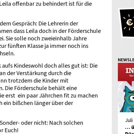
eila offenbar zu behindert ist für die
 dem Gespräch: Die Lehrerin der
men dass Leila doch in der Förderschule
i. Sie solle noch zweieinhalb Jahre
zur fünften Klasse ja immer noch ins
hseln.
NEWSL
 aufs Kindeswohl doch alles gut ist: Die
 an der Verstärkung durch die
nn trotzdem die Kinder mit
 Die Förderschule behält eine
 sie erst ein paar Jährchen fit zu machen
 ein bißchen länger über der
Juli
b Sonder- oder nicht: Nach solchen
… ü
or Euch!