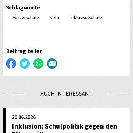
Schlagworte
Förderschule
Köln
Inklusive Schule
Beitrag teilen
Auf
Twittern
WhatsApp
Per
Facebook
E-
teilen
Mail
AUCH INTERESSANT
versenden
30.06.2026
Inklusion: Schulpolitik gegen den