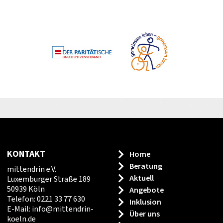
KONTAKT
Home
Beratung
mittendrin e.V.
Aktuell
Luxemburger Straße 189
50939 Köln
Angebote
Telefon: 0221 33 77 630
Inklusion
E-Mail:
info
@
mittendrin-
Über uns
koeln.de