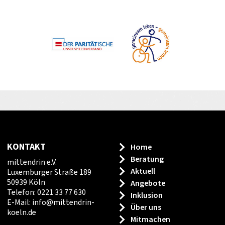
KONTAKT
Home
Beratung
mittendrin e.V.
Aktuell
Luxemburger Straße 189
50939 Köln
Angebote
Telefon: 0221 33 77 630
Inklusion
E-Mail:
info
@
mittendrin-
Über uns
koeln.de
Mitmachen