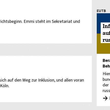
EUTB
rrichtsbeginn. Emmi steht im Sekretariat und
In
au
ru
Ber
Beh
Hie
bun
ch auf den Weg zur Inklusion, und allen voran
der
 Köln.
rus