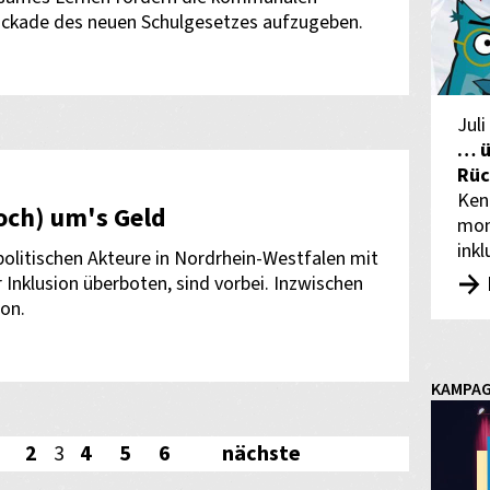
lockade des neuen Schulgesetzes aufzugeben.
Juli
… ü
Rüc
Ken
och) um's Geld
mon
inkl
 politischen Akteure in Nordrhein-Westfalen mit
r Inklusion überboten, sind vorbei. Inzwischen
on.
KAMPA
2
3
4
5
6
nächste