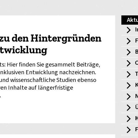
Aktu
I
zu den Hintergründen
F
ntwicklung
B
s: Hier finden Sie gesammelt Beiträge,
 inklusiven Entwicklung nachzeichnen.
T
nd wissenschaftliche Studien ebenso
K
en Inhalte auf längerfristige
.
Ü