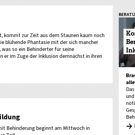
BERAT
Ko
st, kommt zur Zeit aus dem Staunen kaum noch
Be
ie blühende Phantasie mit der sich mancher
was so ein Behinderter für seine
In
nn er im Zuge der Inklusion demnächst in ihren
Bra
all
Das
und
nöti
Ges
Bildung
Beh
mit Behinderung beginnt am Mittwoch in