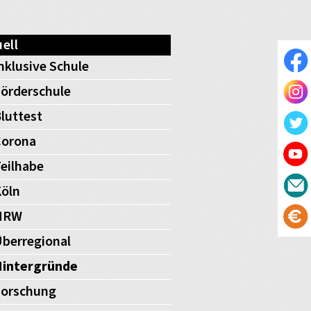
ell
nklusive Schule
örderschule
luttest
Corona
eilhabe
öln
NRW
berregional
Hintergründe
Forschung