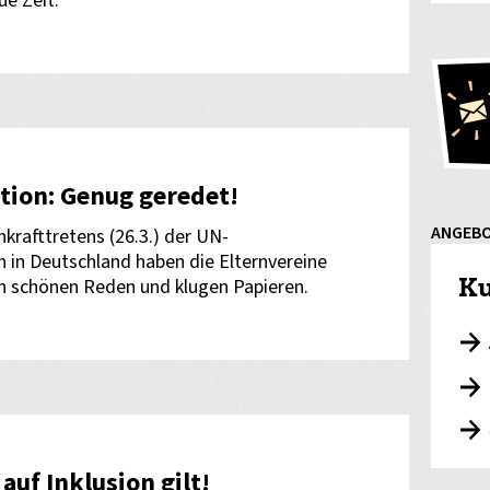
e Zeit.
tion: Genug geredet!
ANGEB
krafttretens (26.3.) der UN-
 in Deutschland haben die Elternvereine
Ku
n schönen Reden und klugen Papieren.
uf Inklusion gilt!