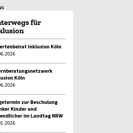
NS
terwegs für
klusion
ertenbeirat Inklusion Köln
06.2026
ernberatungsnetzwerk
lusion Köln
06.2026
getermin zur Beschulung
nker Kinder und
endlicher im Landtag NRW
01.2026