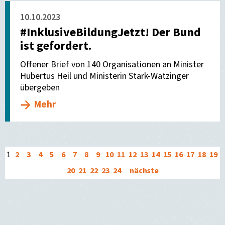
10.10.2023
#InklusiveBildungJetzt! Der Bund
ist gefordert.
Offener Brief von 140 Organisationen an Minister
Hubertus Heil und Ministerin Stark-Watzinger
übergeben
Mehr
1
2
3
4
5
6
7
8
9
10
11
12
13
14
15
16
17
18
19
20
21
22
23
24
nächste