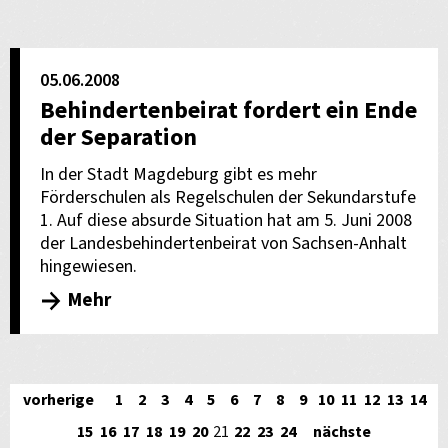
05.06.2008
Behindertenbeirat fordert ein Ende
der Separation
In der Stadt Magdeburg gibt es mehr
Förderschulen als Regelschulen der Sekundarstufe
1. Auf diese absurde Situation hat am 5. Juni 2008
der Landesbehindertenbeirat von Sachsen-Anhalt
hingewiesen.
Mehr
vorherige
1
2
3
4
5
6
7
8
9
10
11
12
13
14
15
16
17
18
19
20
21
22
23
24
nächste