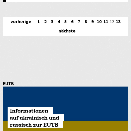
vorherige
1
2
3
4
5
6
7
8
9
10
11
12
13
nächste
EUTB
Informationen
auf ukrainisch und
russisch zur EUTB