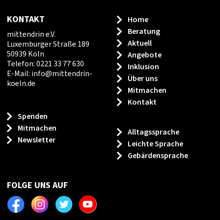
KONTAKT
Home
Beratung
mittendrin e.V.
Aktuell
Luxemburger Straße 189
50939 Köln
Angebote
Telefon: 0221 33 77 630
Inklusion
E-Mail:
info
@
mittendrin-
Über uns
koeln.de
Mitmachen
Kontakt
Spenden
Mitmachen
Alltagssprache
Newsletter
Leichte Sprache
Gebärdensprache
FOLGE UNS AUF
Facebook
Instagram
Twitter
Youtube