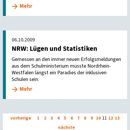
Mehr
06.10.2009
NRW: Lügen und Statistiken
Gemessen an den immer neuen Erfolgsmeldungen
aus dem Schulministerium müsste Nordrhein-
Westfalen längst ein Paradies der inklusiven
Schulen sein.
Mehr
vorherige
1
2
3
4
5
6
7
8
9
10
11
12
13
nächste