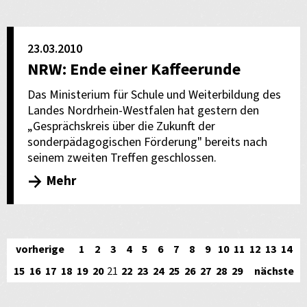
23.03.2010
NRW: Ende einer Kaffeerunde
Das Ministerium für Schule und Weiterbildung des
Landes Nordrhein-Westfalen hat gestern den
„Gesprächskreis über die Zukunft der
sonderpädagogischen Förderung" bereits nach
seinem zweiten Treffen geschlossen.
Mehr
vorherige
1
2
3
4
5
6
7
8
9
10
11
12
13
14
15
16
17
18
19
20
21
22
23
24
25
26
27
28
29
nächste