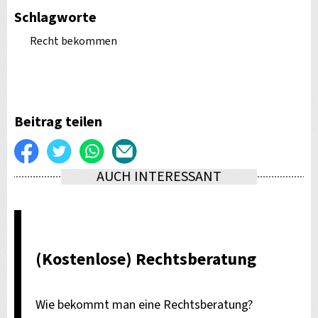
Schlagworte
Recht bekommen
Beitrag teilen
Auf
Twittern
WhatsApp
Per
AUCH INTERESSANT
Facebook
E-
teilen
Mail
versenden
(Kostenlose) Rechtsberatung
Wie bekommt man eine Rechtsberatung?