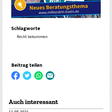
Schlagworte
Recht bekommen
Beitrag teilen
Auf
Twittern
WhatsApp
Per
Facebook
E-
teilen
Mail
Auch interessant
versenden