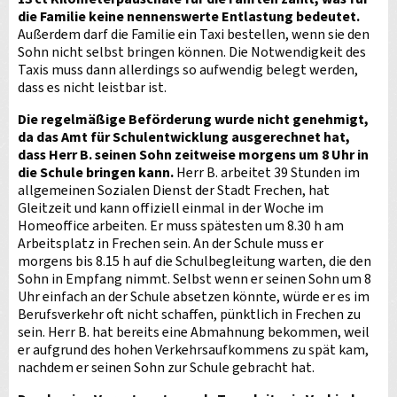
die Familie keine nennenswerte Entlastung bedeutet.
Außerdem darf die Familie ein Taxi bestellen, wenn sie den
Sohn nicht selbst bringen können. Die Notwendigkeit des
Taxis muss dann allerdings so aufwendig belegt werden,
dass es nicht leistbar ist.
Die regelmäßige Beförderung wurde nicht genehmigt,
da das Amt für Schulentwicklung ausgerechnet hat,
dass Herr B. seinen Sohn zeitweise morgens um 8 Uhr in
die Schule bringen kann.
Herr B. arbeitet 39 Stunden im
allgemeinen Sozialen Dienst der Stadt Frechen, hat
Gleitzeit und kann offiziell einmal in der Woche im
Homeoffice arbeiten. Er muss spätesten um 8.30 h am
Arbeitsplatz in Frechen sein. An der Schule muss er
morgens bis 8.15 h auf die Schulbegleitung warten, die den
Sohn in Empfang nimmt. Selbst wenn er seinen Sohn um 8
Uhr einfach an der Schule absetzen könnte, würde er es im
Berufsverkehr oft nicht schaffen, pünktlich in Frechen zu
sein. Herr B. hat bereits eine Abmahnung bekommen, weil
er aufgrund des hohen Verkehrsaufkommens zu spät kam,
nachdem er seinen Sohn zur Schule gebracht hat.