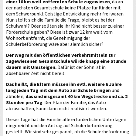
einer 10 km weit entfernten Schule zugewiesen
, da an
der nächsten Gesamtschule keine Plätze für Kinder mit
dem Schwerpunkt Geistige Entwicklung mehr frei waren.
Nun stellt sich die Familie die Frage, bleibt es bei der
Schulwahl? Oder sollten sie ihr Kind nicht besser zu einer
Förderschule geben? Diese ist zwar 12 km weit vom
Wohnort entfernt, die Genehmigung der
Schülerbeförderung wäre aber ziemlich sicher?
Der Weg mit den öffentlichen Verkehrsmitteln zur
zugewiesenen Gesamtschule würde knapp eine Stunde
dauern mit Umsteigen.
Dafür ist der Sohn ist in
absehbarer Zeit nicht bereit.
Das heißt, die Eltern müssen ihn evtl. weitere 6 Jahre
lang jeden Tag mit dem Auto zur Schule bringen
und
abholen,
das sind insgesamt 40 km Wegstrecke und ca. 2
Stunden pro Tag
. Der Plan der Familie, das Auto
abzuschaffen, kann dann nicht realisiert werden.
Dieser Tage hat die Familie alle erforderlichen Unterlagen
eingereicht und den Antrag auf Schülerbeförderung
gestellt. Wir sind sehr gespannt, ob die Schülerbeförderung