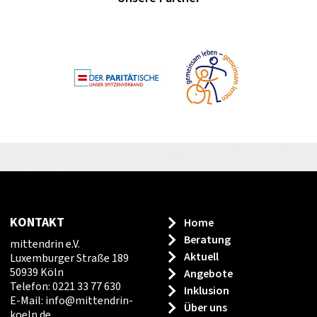
KONTAKT
Home
Beratung
mittendrin e.V.
Aktuell
Luxemburger Straße 189
50939 Köln
Angebote
Telefon: 0221 33 77 630
Inklusion
E-Mail:
info
@
mittendrin-
Über uns
koeln.de