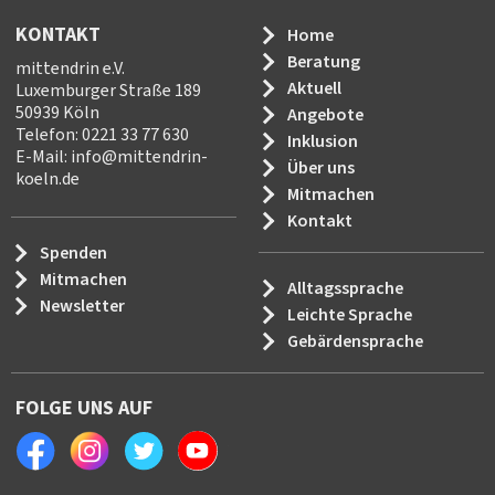
KONTAKT
Home
Beratung
mittendrin e.V.
Aktuell
Luxemburger Straße 189
50939 Köln
Angebote
Telefon: 0221 33 77 630
Inklusion
E-Mail:
info
@
mittendrin-
Über uns
koeln.de
Mitmachen
Kontakt
Spenden
Mitmachen
Alltagssprache
Newsletter
Leichte Sprache
Gebärdensprache
FOLGE UNS AUF
Facebook
Instagram
Twitter
Youtube