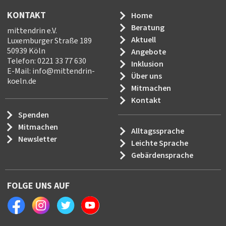
KONTAKT
Home
Beratung
mittendrin e.V.
Aktuell
Luxemburger Straße 189
50939 Köln
Angebote
Telefon: 0221 33 77 630
Inklusion
E-Mail:
info
@
mittendrin-
Über uns
koeln.de
Mitmachen
Kontakt
Spenden
Mitmachen
Alltagssprache
Newsletter
Leichte Sprache
Gebärdensprache
FOLGE UNS AUF
Facebook
Instagram
Twitter
Youtube