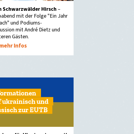
 Schwarzwälder Hirsch
–
oabend mit der Folge "Ein Jahr
ach" und Podiums-
kussion mit André Dietz und
teren Gästen.
mehr Infos
formationen
f ukrainisch und
ssisch zur EUTB