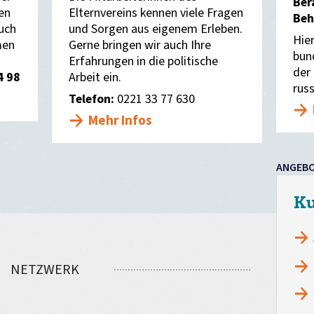
Ber
en
Elternvereins kennen viele Fragen
Beh
auch
und Sorgen aus eigenem Erleben.
Hie
men
Gerne bringen wir auch Ihre
bun
Erfahrungen in die politische
der
4 98
Arbeit ein.
rus
Telefon:
0221 33 77 630
Mehr Infos
ANGEB
Ku
NETZWERK