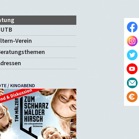
atung
EUTB
ltern-Verein
Beratungsthemen
dressen
TE / KINOABEND