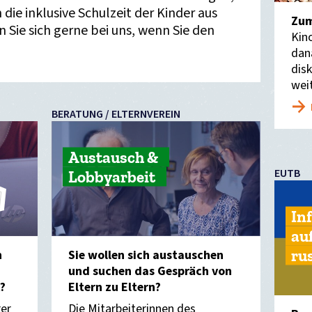
ie inklusive Schulzeit der Kinder aus
Zum
 Sie sich gerne bei uns, wenn Sie den
Kin
dan
dis
wei
BERATUNG / ELTERNVEREIN
Austausch &
EUTB
Lobbyarbeit
In
au
ru
n
Sie wollen sich austauschen
und suchen das Gespräch von
?
Eltern zu Eltern?
rer
Die Mitarbeiterinnen des