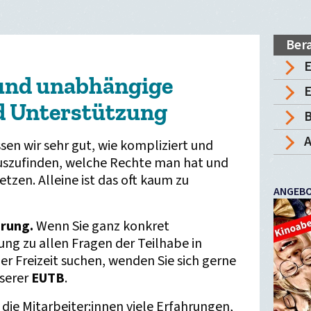
Ber
 und unabhängige
E
d Unterstützung
A
sen wir sehr gut, wie kompliziert und
rauszufinden, welche Rechte man hat und
tzen. Alleine ist das oft kaum zu
ANGEBO
hrung.
Wenn Sie ganz konkret
ng zu allen Fragen der Teilhabe in
r Freizeit suchen, wenden Sie sich gerne
nserer
EUTB
.
die Mitarbeiter:innen viele Erfahrungen,