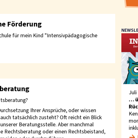
he Förderung
NEWSL
chule für mein Kind "Intensivpädagogische
sberatung
Juli
… ü
tsberatung?
Rüc
Durchsetzung Ihrer Ansprüche, oder wissen
Ken
auch tatsächlich zusteht? Oft reicht ein Blick
mon
i unserer Beratungsstelle. Aber manchmal
inkl
rte Rechtsberatung oder einen Rechtsbeistand,