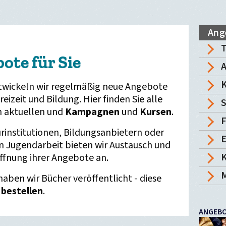
Ang
ote für Sie
A
K
ntwickeln wir regelmäßig neue Angebote
reizeit und Bildung. Hier finden Sie alle
S
n aktuellen und
Kampagnen
und
Kursen
.
F
rinstitutionen, Bildungsanbietern oder
E
n Jugendarbeit bieten wir Austausch und
K
Öffnung ihrer Angebote an.
M
haben wir Bücher veröffentlicht - diese
 bestellen
.
ANGEBO