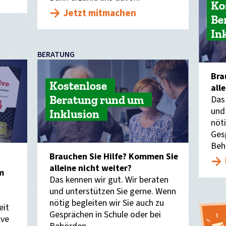
Ko
Jetzt mitmachen
Be
In
BERATUNG
Bra
Kostenlose
all
Beratung rund um
Das
und
Inklusion
nöti
Ges
Beh
Brauchen Sie Hilfe? Kommen Sie
alleine nicht weiter?
m
Das kennen wir gut. Wir beraten
und unterstützen Sie gerne. Wenn
nötig begleiten wir Sie auch zu
eit
Gesprächen in Schule oder bei
ive