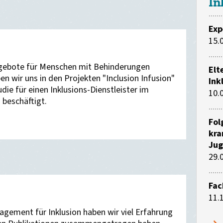
In
Exp
15.
Angebote für Menschen mit Behinderungen
Elt
en wir uns in den Projekten "Inclusion Infusion"
Ink
ie für einen Inklusions-Dienstleister im
10.
 beschäftigt.
Fol
kra
Jug
29.
Fac
11.
agement für Inklusion haben wir viel Erfahrung