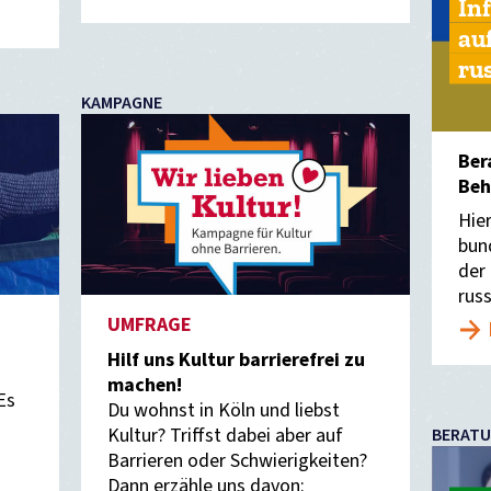
In
au
ru
KAMPAGNE
Ber
Beh
Hie
bun
der
rus
UMFRAGE
Hilf uns Kultur barrierefrei zu
machen!
Es
Du wohnst in Köln und liebst
Kultur? Triffst dabei aber auf
BERAT
Barrieren oder Schwierigkeiten?
Dann erzähle uns davon: