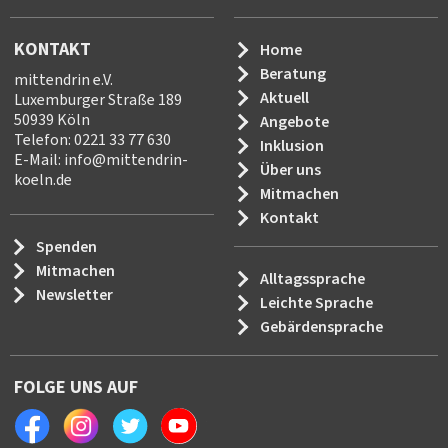
KONTAKT
Home
Beratung
mittendrin e.V.
Aktuell
Luxemburger Straße 189
50939 Köln
Angebote
Telefon: 0221 33 77 630
Inklusion
E-Mail:
info
@
mittendrin-
Über uns
koeln.de
Mitmachen
Kontakt
Spenden
Mitmachen
Alltagssprache
Newsletter
Leichte Sprache
Gebärdensprache
FOLGE UNS AUF
Facebook
Instagram
Twitter
Youtube