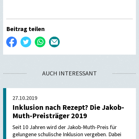
Beitrag teilen
Auf
Twittern
WhatsApp
Per
Facebook
E-
teilen
Mail
AUCH INTERESSANT
versenden
27.10.2019
Inklusion nach Rezept? Die Jakob-
Muth-Preisträger 2019
Seit 10 Jahren wird der Jakob-Muth-Preis für
gelungene schulische Inklusion vergeben. Dabei