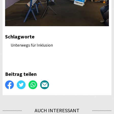
Schlagworte
Unterwegs für Inklusion
Beitrag teilen
Auf
Twittern
WhatsApp
Per
Facebook
E-
teilen
Mail
AUCH INTERESSANT
versenden