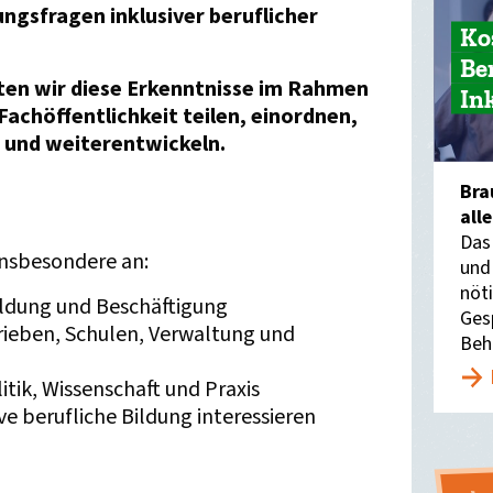
gsfragen inklusiver beruflicher
Ko
Be
en wir diese Erkenntnisse im Rahmen
In
Fachöffentlichkeit teilen, einordnen,
 und weiterentwickeln.
Bra
all
Das
 insbesondere an:
und
nöti
ildung und Beschäftigung
Ges
rieben, Schulen, Verwaltung und
Beh
itik, Wissenschaft und Praxis
sive berufliche Bildung interessieren