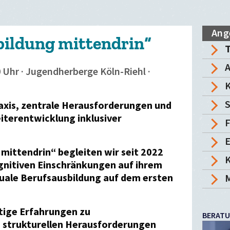
Ang
bildung mittendrin“
A
0 Uhr · Jugendherberge Köln-Riehl ·
K
S
axis, zentrale Herausforderungen und
iterentwicklung inklusiver
F
E
 mittendrin“
begleiten wir seit 2022
K
gnitiven Einschränkungen auf ihrem
duale Berufsausbildung auf dem ersten
M
ltige Erfahrungen zu
BERAT
 strukturellen Herausforderungen