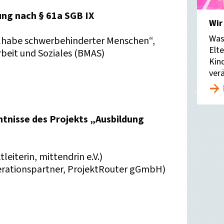
ung nach § 61a SGB IX
Wir
Was
eilhabe schwerbehinderter Menschen“,
Elte
beit und Soziales (BMAS)
Kin
verä
tnisse des Projekts „Ausbildung
eiterin, mittendrin e.V.)
erationspartner, ProjektRouter gGmbH)