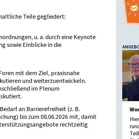
haltliche Teile gegliedert:
nordnungen, u. a. durch eine Keynote
g sowie Einblicke in die
ANGEBO
 Foren mit dem Ziel, praxisnahe
kutieren und weiterzuentwickeln.
anschließend im Plenum
kutiert.
 Bedarf an Barrierefreiheit (z. B.
Wor
hung) bis zum 08.06.2026 mit, damit
Hie
nterstützungsangebote rechtzeitig
run
Tei