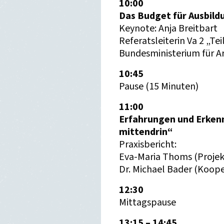
10:00
Das Budget für Ausbild
Keynote: Anja Breitbart
Referatsleiterin Va 2 „T
Bundesministerium für Ar
10:45
Pause (15 Minuten)
11:00
Erfahrungen und Erkenn
mittendrin“
Praxisbericht:
Eva-Maria Thoms (Projektl
Dr. Michael Bader (Koop
12:30
Mittagspause
13:15 – 14:45