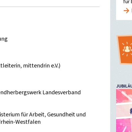
für 
ung
eiterin, mittendrin e.V.)
JUBILÄ
endherbergswerk Landesverband
nisterium für Arbeit, Gesundheit und
drhein-Westfalen