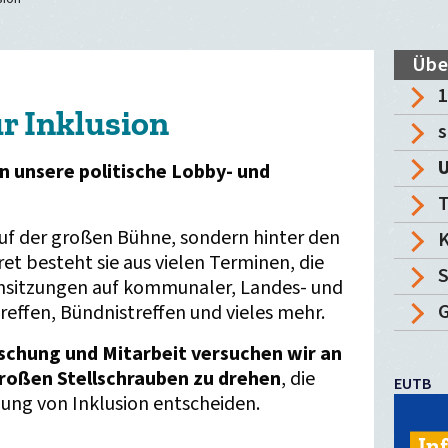
Übe
1
r Inklusion
s
U
in unsere politische Lobby- und
auf der großen Bühne, sondern hinter den
K
ret besteht sie aus vielen Terminen, die
sitzungen auf kommunaler, Landes- und
G
ffen, Bündnistreffen und vieles mehr.
schung und Mitarbeit versuchen wir an
großen Stellschrauben zu drehen
, die
EUTB
ung von Inklusion entscheiden.
In