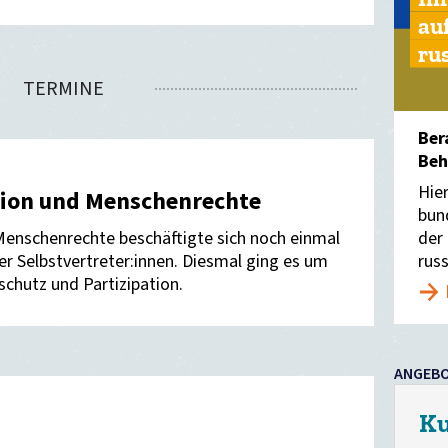
au
ru
TERMINE
Ber
Beh
Hie
usion und Menschenrechte
bun
der
 Menschenrechte beschäftigte sich noch einmal
rus
r Selbstvertreter:innen. Diesmal ging es um
hutz und Partizipation.
ANGEB
Ku