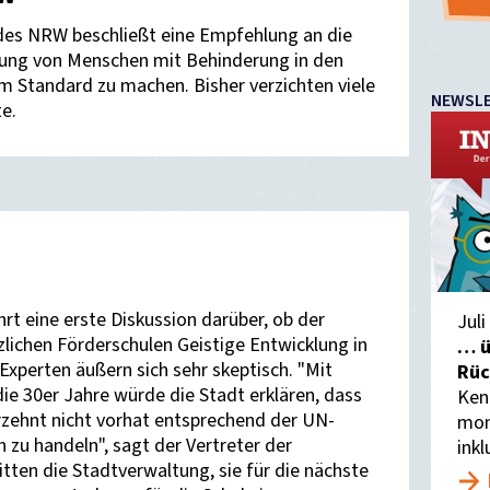
ndes NRW beschließt eine Empfehlung an die
tung von Menschen mit Behinderung in den
Standard zu machen. Bisher verzichten viele
NEWSL
e.
rt eine erste Diskussion darüber, ob der
Juli
lichen Förderschulen Geistige Entwicklung in
… ü
 Experten äußern sich sehr skeptisch. "Mit
Rüc
ie 30er Jahre würde die Stadt erklären, dass
Ken
rzehnt nicht vorhat entsprechend der UN-
mon
zu handeln", sagt der Vertreter der
inkl
itten die Stadtverwaltung, sie für die nächste