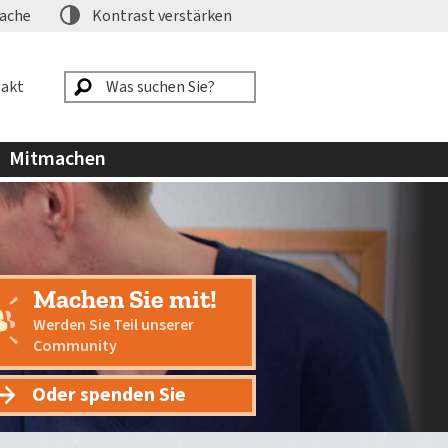
ache
Kontrast
verstärken
akt
Mitmachen
Machen Sie mit!
Werden Sie Teil unserer
Community
Oder spenden Sie