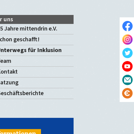
r uns
5 Jahre mittendrin e.V.
chon geschafft!
nterwegs für Inklusion
Team
ontakt
Satzung
eschäftsberichte
formationen