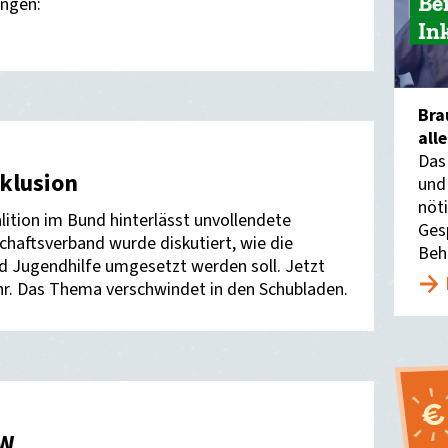
Be
ngen:
In
Bra
all
Das
nklusion
und
nöti
ition im Bund hinterlässt unvollendete
Ges
haftsverband wurde diskutiert, wie die
Beh
nd Jugendhilfe umgesetzt werden soll. Jetzt
r. Das Thema verschwindet in den Schubladen.
RW