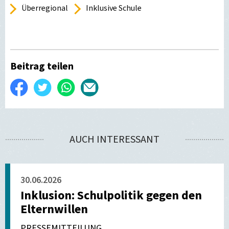
Überregional
Inklusive Schule
Beitrag teilen
Auf
Twittern
WhatsApp
Per
Facebook
E-
teilen
Mail
AUCH INTERESSANT
versenden
30.06.2026
Inklusion: Schulpolitik gegen den
Elternwillen
PRESSEMITTEILUNG