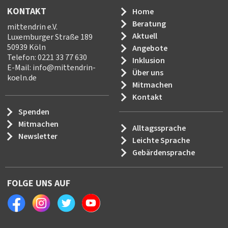
KONTAKT
Home
Beratung
mittendrin e.V.
Aktuell
Luxemburger Straße 189
50939 Köln
Angebote
Telefon: 0221 33 77 630
Inklusion
E-Mail:
info
@
mittendrin-
Über uns
koeln.de
Mitmachen
Kontakt
Spenden
Mitmachen
Alltagssprache
Newsletter
Leichte Sprache
Gebärdensprache
FOLGE UNS AUF
Facebook
Instagram
Twitter
Youtube