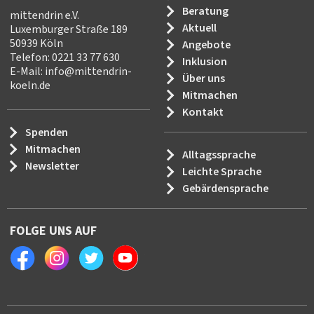
Beratung
mittendrin e.V.
Aktuell
Luxemburger Straße 189
50939 Köln
Angebote
Telefon: 0221 33 77 630
Inklusion
E-Mail:
info
@
mittendrin-
Über uns
koeln.de
Mitmachen
Kontakt
Spenden
Mitmachen
Alltagssprache
Newsletter
Leichte Sprache
Gebärdensprache
FOLGE UNS AUF
Facebook
Instagram
Twitter
Youtube