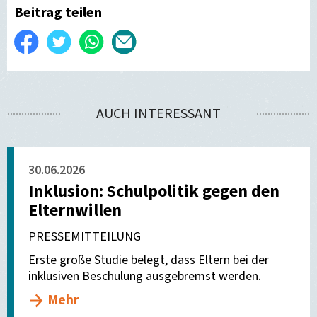
Beitrag teilen
Auf
Twittern
WhatsApp
Per
Facebook
E-
teilen
Mail
AUCH INTERESSANT
versenden
30.06.2026
Inklusion: Schulpolitik gegen den
Elternwillen
PRESSEMITTEILUNG
Erste große Studie belegt, dass Eltern bei der
inklusiven Beschulung ausgebremst werden.
Mehr