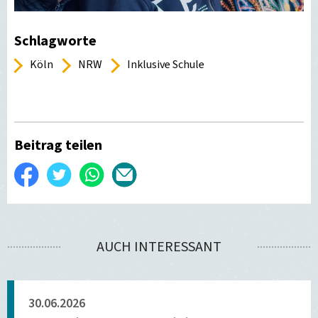
Schlagworte
Köln
NRW
Inklusive Schule
Beitrag teilen
Auf
Twittern
WhatsApp
Per
Facebook
E-
teilen
Mail
AUCH INTERESSANT
versenden
30.06.2026