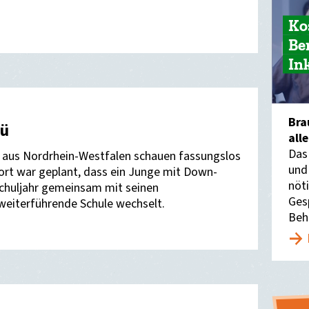
Ko
Be
In
Bra
Wü
all
Das
ion aus Nordrhein-Westfalen schauen fassungslos
und
rt war geplant, dass ein Junge mit Down-
nöti
uljahr gemeinsam mit seinen
Ges
weiterführende Schule wechselt.
Beh