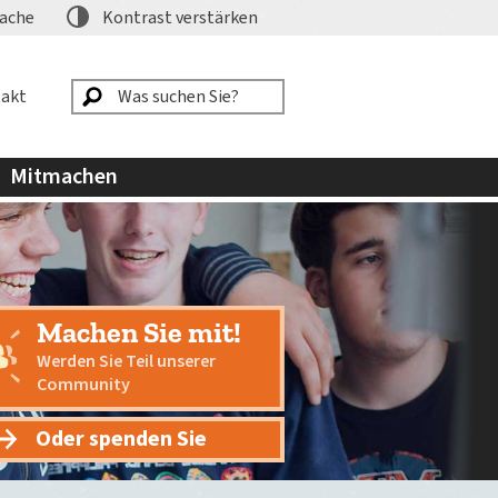
ache
Kontrast
verstärken
akt
Mitmachen
Machen Sie mit!
Werden Sie Teil unserer
Community
Oder spenden Sie