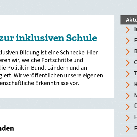
Aktu
I
zur inklusiven Schule
F
B
klusiven Bildung ist eine Schnecke. Hier
en wir, welche Fortschritte und
die Politik in Bund, Ländern und an
T
iert. Wir veröffentlichen unsere eigenen
enschaftliche Erkenntnisse vor.
K
Ü
H
anden