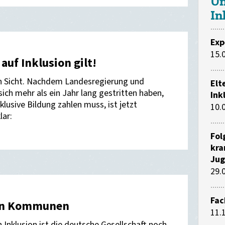
Un
In
Exp
15.
uf Inklusion gilt!
in Sicht. Nachdem Landesregierung und
Elt
h mehr als ein Jahr lang gestritten haben,
Ink
klusive Bildung zahlen muss, ist jetzt
10.
lar:
Fol
kra
Jug
29.
Fac
en Kommunen
11.
Inklusion ist die deutsche Gesellschaft noch