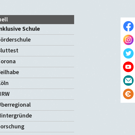
ell
nklusive Schule
örderschule
luttest
Corona
eilhabe
öln
NRW
berregional
intergründe
Forschung