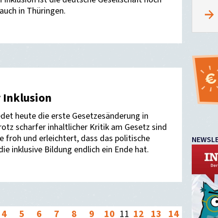
 auch in Thüringen.
 Inklusion
det heute die erste Gesetzesänderung in
rotz scharfer inhaltlicher Kritik am Gesetz sind
e froh und erleichtert, dass das politische
NEWSL
ie inklusive Bildung endlich ein Ende hat.
4
5
6
7
8
9
10
11
12
13
14