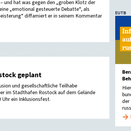
l – und hat was gegen den „groben Klotz der
 eine „emotional gesteuerte Debatte“, als
EUTB
geisterung“ diffamiert er in seinem Kommentar
In
au
ru
Ber
ostock geplant
Beh
usion und gesellschaftliche Teilhabe
Hie
ber im Stadthafen Rostock auf dem Gelände
bun
 Uhr ein Inklusionsfest.
der
rus