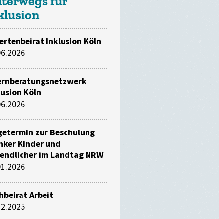
terwegs für
klusion
ertenbeirat Inklusion Köln
06.2026
ernberatungsnetzwerk
lusion Köln
06.2026
getermin zur Beschulung
nker Kinder und
endlicher im Landtag NRW
01.2026
hbeirat Arbeit
12.2025