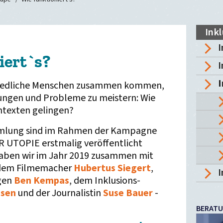
Ink
I
iert`s?
I
I
chiedliche Menschen zusammen kommen,
ungen und Probleme zu meistern: Wie
ontexten gelingen?
Sammlung sind im Rahmen der Kampagne
 UTOPIE erstmalig veröffentlicht
aben wir im Jahr 2019 zusammen mit
 dem Filmemacher
Hubertus Siegert
,
I
gen
Ben Kempas
, dem Inklusions-
usen
und der Journalistin
Suse Bauer
-
BERAT