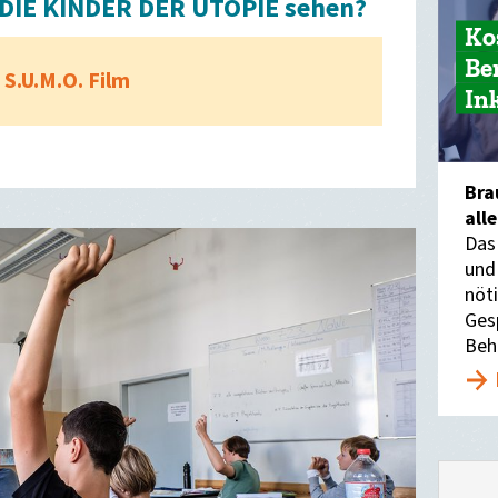
m DIE KINDER DER UTOPIE sehen?
Ko
Be
S.U.M.O. Film
In
Bra
all
Das
und
nöti
Ges
Beh