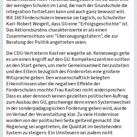
der wenigen Schulen im Land, die nach der Grundschule die
Integration fortsetzen kann und auch ganz bewusst will.
Mit 160 Förderschülern beweise sie täglich, so Schulleiter
Karl-Robert Weigelt, dass GU eine "Erfolgsgeschichte" ist.
Das Aktionsbündnis charakterisierte er als einen
Zusammenschluss von "Überzeugungstätern", die zur
Beratung der Politik angetreten seien.
Die CDU-Vertreterin Kastner wiegelte ab. Keineswegs gehe
es um einen Angriff auf den GU. Kompetenzzentren sollten
an den Start gehen, um mehr Gemeinsamkeit herzustellen
und den Eltern bezüglich des Förderortes eine größere
Mitsprache geben. Den wissenschaftlich belegten
Erkenntnissen über die negativen Effekte der
Förderschulen mochte Frau Kastner nicht widersprechen.
Dass es aber dennoch keinen gezielten politischen Auftrag
zum Ausbau des GU, geschweige denn einen Systemwechsel
in der sonderpädagogischen Förderung geben wird, wurde
im Verlauf der Veranstaltung klar. Zu viele Hindernisse
wurden von der politischen Seite geltend gemacht: Die
Regierung sei angetreten, die Qualität im bestehenden
System zu steigern. Ein Umsteuern sei zudem nicht