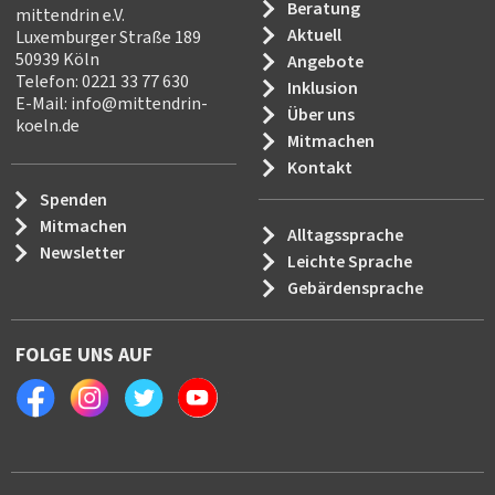
Beratung
mittendrin e.V.
Aktuell
Luxemburger Straße 189
50939 Köln
Angebote
Telefon: 0221 33 77 630
Inklusion
E-Mail:
info
@
mittendrin-
Über uns
koeln.de
Mitmachen
Kontakt
Spenden
Mitmachen
Alltagssprache
Newsletter
Leichte Sprache
Gebärdensprache
FOLGE UNS AUF
Facebook
Instagram
Twitter
Youtube