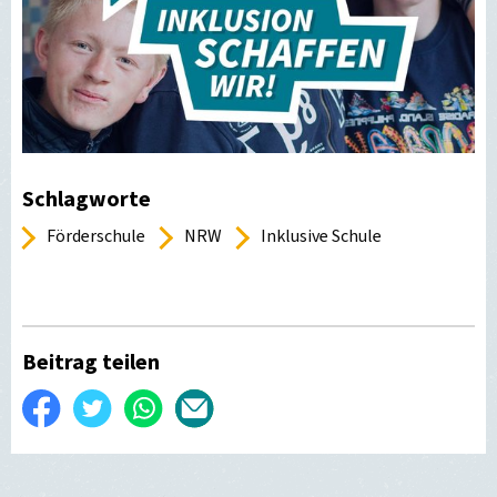
Schlagworte
Förderschule
NRW
Inklusive Schule
Beitrag teilen
Auf
Twittern
WhatsApp
Per
Facebook
E-
teilen
Mail