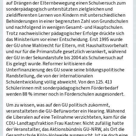
auf Drängen der Elternbewegung einen Schulversuch zum
sonderpädagogisch unterstützten zielgleichen und
zieldifferenten Lernen von Kindern mit unterschiedlichen
Behinderungen in einer begrenzten Zahl von Grundschulen
und nachfolgend in wenigen Gesamt- und Hauptschulen.
Trotz nachweislicher pädagogischer Erfolge drückte sich
das Ministerium vor einer Entscheidung. Erst 1995 wurde
der GU ohne Wahlrecht für Eltern, mit Haushaltsvorbehalt
und nur für die Primarstufe gesetzlich verankert, während
der GU in der Sekundarstufe bis 2004 als Schulversuch auf
Eis gelegt wurde. Reformer kritisieren die
Unterfinanzierung des GU sowie seine bildungspolitische
Randstellung, die von der internationalen
Schulentwicklung völlig abweicht. Von den 125. 413
Schülerinnen mit sonderpädagogischem Förderbedarf
werden 88 % immer noch in Förderschulen ausgesondert.
Um zu wissen, was auf den GU politisch zukommt,
veranstalteten die GU-Befürworter ein Hearing. Während
die Liberalen auf eine Teilnahme verzichteten, kam für die
CDU-Landtagsfraktion Frau Kastner. Nicht zufällig hatte
der Veranstalter, das Aktionsbündnis GU-NRW, als Ort die
Gesamtschule Köln-Holweide ausgesucht. Ist sie doch eine