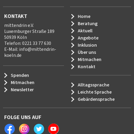
KONTAKT
Home
Beratung
mittendrin e.V.
Aktuell
Luxemburger Straße 189
50939 Köln
Angebote
Telefon: 0221 33 77 630
Inklusion
E-Mail:
info
@
mittendrin-
Über uns
koeln.de
Mitmachen
Kontakt
Spenden
Mitmachen
Alltagssprache
Newsletter
Leichte Sprache
Gebärdensprache
FOLGE UNS AUF
Facebook
Instagram
Twitter
Youtube