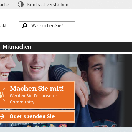
ache
Kontrast
verstärken
akt
Mitmachen
Machen Sie mit!
Werden Sie Teil unserer
Community
Oder spenden Sie