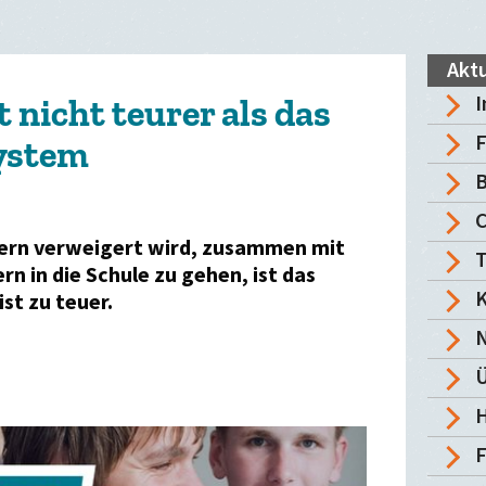
Aktu
I
t nicht teurer als das
F
ystem
B
ern verweigert wird, zusammen mit
T
rn in die Schule zu gehen, ist das
K
st zu teuer.
Ü
H