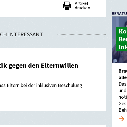
Artikel
drucken
BERAT
Ko
CH INTERESSANT
nden
Be
In
tik gegen den Elternwillen
Bra
all
Das
ss Eltern bei der inklusiven Beschulung
und
nöti
Ges
Beh