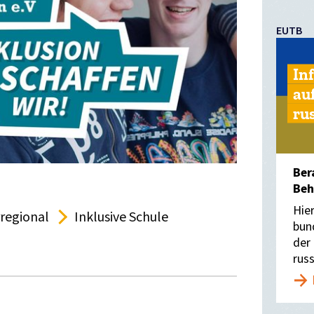
EUTB
In
au
ru
Ber
Beh
Hie
regional
Inklusive Schule
bun
der
rus