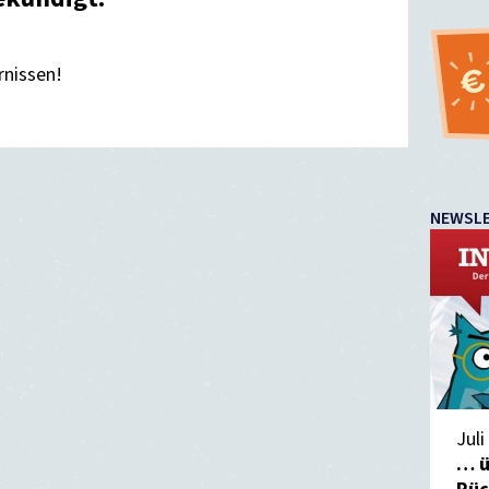
rnissen!
NEWSL
Juli
… ü