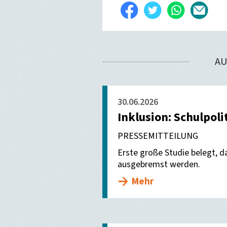
Auf
Twittern
WhatsApp
Per
Facebook
E-
teilen
Mail
AU
verse
30.06.2026
Inklusion: Schulpoli
PRESSEMITTEILUNG
Erste große Studie belegt, da
ausgebremst werden.
Mehr