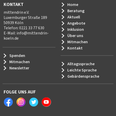
KONTAKT
Home
Beratung
mittendrin e.V.
Aktuell
Luxemburger Straße 189
50939 Köln
Angebote
Telefon: 0221 33 77 630
Inklusion
E-Mail:
info
@
mittendrin-
Über uns
koeln.de
Mitmachen
Kontakt
Spenden
Mitmachen
Alltagssprache
Newsletter
Leichte Sprache
Gebärdensprache
FOLGE UNS AUF
Facebook
Instagram
Twitter
Youtube