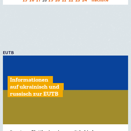
15
16
17
18
19
20
21
22
23
24
nächste
EUTB
Informationen
auf ukrainisch und
russisch zur EUTB