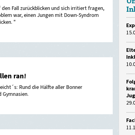
Un
In
den Fall zurückblicken und sich irritiert fragen,
roblem war, einen Jungen mit Down-Syndrom
icken. "
Exp
15.
Elt
Ink
10.
len ran!
Fol
icht´s: Rund die Hälfte aller Bonner
kra
d Gymnasien.
Jug
29.
Fac
11.