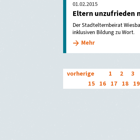
01.02.2015
Eltern unzufrieden m
Der Stadtelternbeirat Wiesb
inklusiven Bildung zu Wort.
Mehr
vorherige
1
2
3
15
16
17
18
19