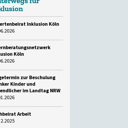
terwegs für
klusion
ertenbeirat Inklusion Köln
06.2026
ernberatungsnetzwerk
lusion Köln
06.2026
getermin zur Beschulung
nker Kinder und
endlicher im Landtag NRW
01.2026
hbeirat Arbeit
12.2025