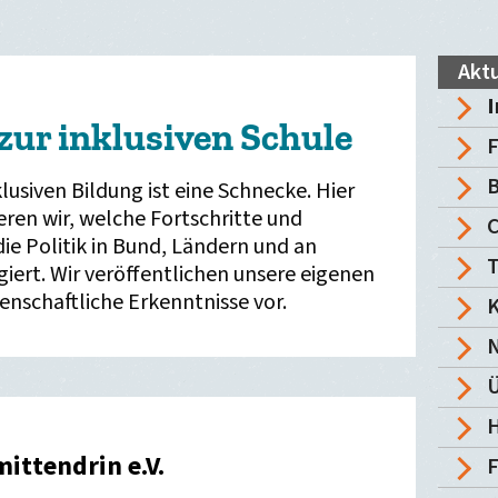
Aktu
I
zur inklusiven Schule
F
B
klusiven Bildung ist eine Schnecke. Hier
en wir, welche Fortschritte und
die Politik in Bund, Ländern und an
T
iert. Wir veröffentlichen unsere eigenen
enschaftliche Erkenntnisse vor.
K
Ü
H
mittendrin e.V.