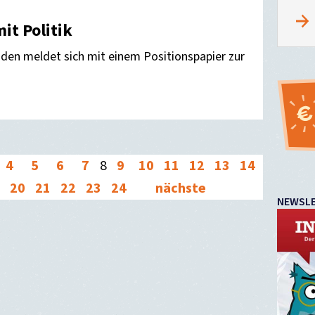
it Politik
aden meldet sich mit einem Positionspapier zur
4
5
6
7
8
9
10
11
12
13
14
20
21
22
23
24
nächste
NEWSL