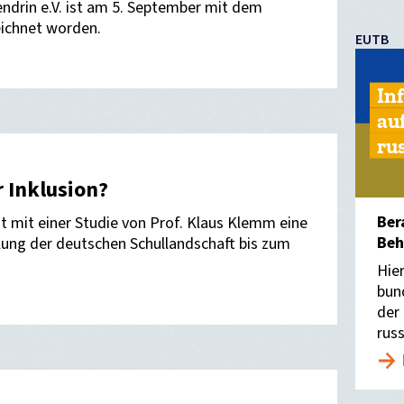
endrin e.V. ist am 5. September mit dem
ichnet worden.
EUTB
In
au
ru
r Inklusion?
Ber
t mit einer Studie von Prof. Klaus Klemm eine
Beh
klung der deutschen Schullandschaft bis zum
Hie
bun
der
rus