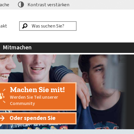
ache
Kontrast
verstärken
akt
Mitmachen
Machen Sie mit!
Werden Sie Teil unserer
Community
Oder spenden Sie