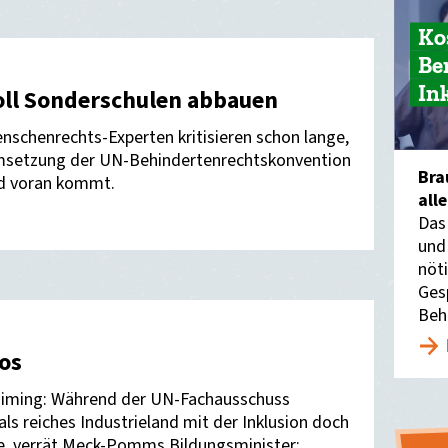
Ko
Be
In
oll Sonderschulen abbauen
schenrechts-Experten kritisieren schon lange,
msetzung der UN-Behindertenrechtskonvention
Bra
nd voran kommt.
all
Das
und
nöti
Ges
Beh
os
iming: Während der UN-Fachausschuss
als reiches Industrieland mit der Inklusion doch
e, verrät Meck-Pomms Bildungsminister: