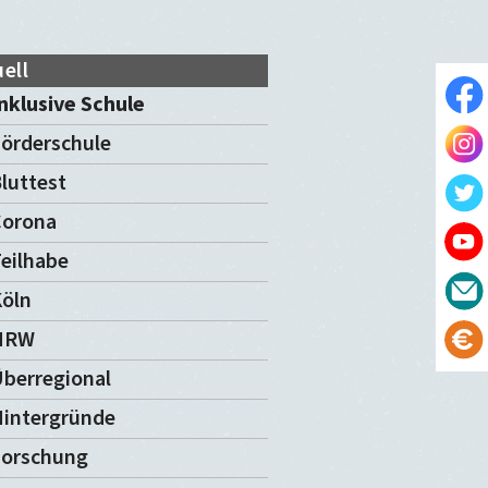
ell
nklusive Schule
örderschule
luttest
Corona
eilhabe
öln
NRW
berregional
intergründe
Forschung