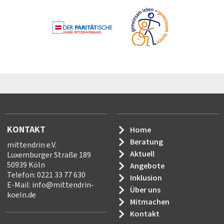
KONTAKT
Home
Beratung
mittendrin e.V.
Aktuell
Luxemburger Straße 189
50939 Köln
Angebote
Telefon: 0221 33 77 630
Inklusion
E-Mail:
info
@
mittendrin-
Über uns
koeln.de
Mitmachen
Kontakt