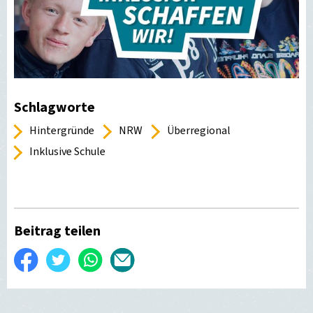
Schlagworte
Hintergründe
NRW
Überregional
Inklusive Schule
Beitrag teilen
Auf
Twittern
WhatsApp
Per
Facebook
E-
teilen
Mail