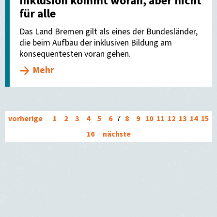
Inklusion kommt woran, aber nicht
für alle
Das Land Bremen gilt als eines der Bundesländer,
die beim Aufbau der inklusiven Bildung am
konsequentesten voran gehen.
Mehr
vorherige
1
2
3
4
5
6
7
8
9
10
11
12
13
14
15
16
nächste